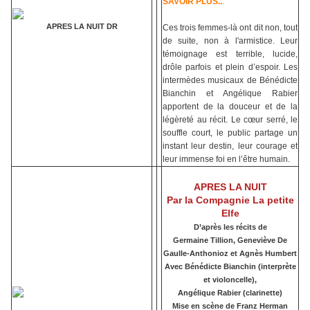
SAVOIR PLUS..
.
APRES LA NUIT DR
Ces trois femmes-là ont dit non, tout
de suite, non à l'armistice. Leur
témoignage est terrible, lucide,
drôle parfois et plein d’espoir. Les
intermèdes musicaux de Bénédicte
Bianchin et Angélique Rabier
apportent de la douceur et de la
légèreté au récit. Le cœur serré, le
souffle court, le public partage un
instant leur destin, leur courage et
leur immense foi en l’être humain.
APRES LA NUIT
Par la Compagnie La petite
Elfe
D’après les récits de
Germaine Tillion, Geneviève De
Gaulle-Anthonioz et Agnès Humbert
Avec Bénédicte Bianchin (interprète
et violoncelle),
Angélique Rabier (clarinette)
Mise en scène de Franz Herman