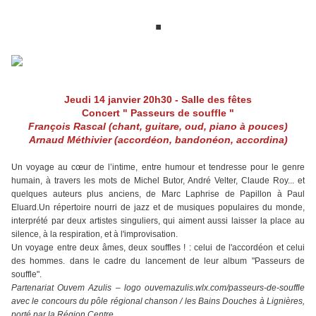
.
Jeudi 14 janvier
20h30 - Salle des fêtes
Concert
" Passeurs de souffle "
François Rascal (chant, guitare, oud, piano à pouces)
Arnaud Méthivier (accordéon, bandonéon, accordina)
Un voyage au cœur de l’intime, entre humour et tendresse pour le genre
humain, à travers les mots de ​​​​​​​Michel Butor, André Velter, Claude Roy... et
quelques auteurs plus anciens, de Marc Laphrise de Papillon à Paul
Eluard.Un répertoire nourri de jazz et de musiques populaires du monde,
interprété par deux artistes singuliers, qui aiment aussi laisser la place au
silence, à la respiration, et à l'improvisation.
Un voyage entre deux âmes, deux souffles ! : celui de l'accordéon et celui
des hommes. dans le cadre du lancement de leur album "Passeurs de
souffle".
Partenariat Ouvem Azulis – logo ouvemazulis.wlx.com/passeurs-de-souffle
avec le concours du pôle régional chanson / les Bains Douches à Lignières,
porté par la Région Centre.