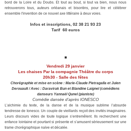
bord de la Loire et du Doubs. Et tout au bout, si tout va bien, nous nous
retrouverons tous, auteurs orléanais et bisontins, pour lire et célébrer
ensemble l'invention de ce nouvel axe littéraire à deux voies.
Infos et inscriptions, 02 38 21 93 23
Tarif 60 euros
.
Vendredi 29 janvier
Les chaises
Par la compagnie Théâtre du corps
20h30 - Salle des fêtes
Chorégraphie et mise en scène : Marie-Claude Pietragalla et Juien
Derouault / Avec : Daravirak Bun et Blandine Laignel (comédiens
danseurs Yannaël Qunel (pianiste)
Comédie dansée d’après IONESCO
L’alchimie du texte, de la danse et de la musique sublime l’absurde
tendresse de Ionesco
. Un couple de vieillards reçoit des invités imaginaires.
Leurs discours vides de toute logique s’entremêlent. Ils recherchent une
enfance lointaine et pourtant si présente et s’amusent sérieusement sur une
trame chorégraphique naïve et décalée.