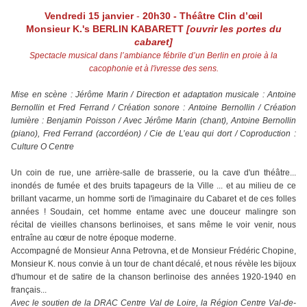
Vendredi 15 janvier
-
20h30 - Théâtre Clin d’œil
Monsieur K.'s BERLIN KABARETT
[ouvrir les portes du
cabaret]
Spectacle musical dans l’ambiance fébrile d’un Berlin en proie à la
cacophonie et à l'ivresse des sens.
Mise en scène : Jérôme Marin / Direction et adaptation musicale : Antoine
Bernollin et Fred Ferrand / Création sonore : Antoine Bernollin / Création
lumière : Benjamin Poisson / Avec Jérôme Marin (chant), Antoine Bernollin
(piano), Fred Ferrand (accordéon) / Cie de L’eau qui dort / Coproduction :
Culture O Centre
Un coin de rue, une arrière-salle de brasserie, ou la cave d'un théâtre...
inondés de fumée et des bruits tapageurs de la Ville ... et au milieu de ce
brillant vacarme, un homme sorti de l'imaginaire du Cabaret et de ces folles
années ! Soudain, cet homme entame avec une douceur malingre son
récital de vieilles chansons berlinoises, et sans même le voir venir, nous
entraîne au cœur de notre époque moderne.
Accompagné de Monsieur Anna Petrovna, et de Monsieur Frédéric Chopine,
Monsieur K. nous convie à un tour de chant décalé, et nous révèle les bijoux
d'humour et de satire de la chanson berlinoise des années 1920-1940 en
français...
Avec le soutien de la DRAC Centre Val de Loire, la Région Centre Val-de-