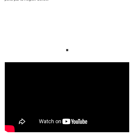
Dès 8 ans
12 € / 8€ (demandeurs d'emploi étudiants, groupes et moins
de 25 ans)
Infos et réservations: 02 38 62 56 88
.