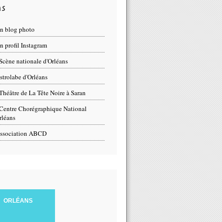
ns
n blog photo
 profil Instagram
Scène nationale d'Orléans
strolabe d'Orléans
Théâtre de La Tête Noire à Saran
Centre Chorégraphique National
rléans
ssociation ABCD