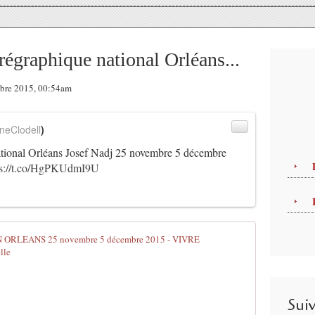
régraphique national Orléans...
mbre 2015, 00:54am
neClodell
)
ational Orléans Josef Nadj 25 novembre 5 décembre
ps://t.co/HgPKUdmI9U
Programme d
L
e
C
Sui
e