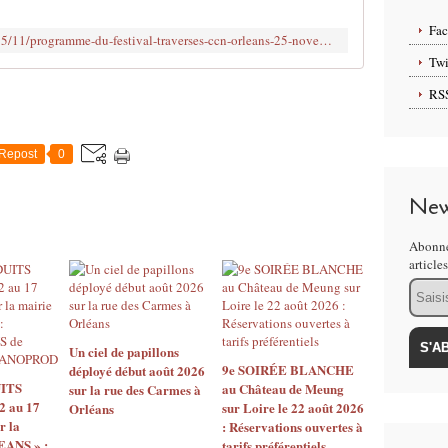
n
t
Fa
http://www.clodelle45autrement.fr/2015/11/programme-du-festival-traverses-ccn-orleans-25-novembre-5-decembre-2015.html
r
Twi
e
c
RS
h
o
r
Repost
0
é
g
New
r
a
Abonne
p
article
h
Email
i
q
u
e
Un ciel de papillons
n
9e SOIRÉE BLANCHE
déployé début août 2026
ITS
au Château de Meung
a
sur la rue des Carmes à
2 au 17
sur Loire le 22 août 2026
Orléans
t
r la
: Réservations ouvertes à
i
EANS » :
tarifs préférentiels