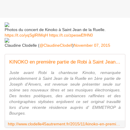
Photos du concert de Kinoko​ à Saint Jean de la Ruelle​.
https://t.co/yqSglRIMqH
https://t.co/zpeswEfHN0
Claudine Clodelle (
@ClaudineClodell
)
November 07, 2015
KINOKO en première partie de Robi à Saint Jean de la Ruelle - VIVRE AUTREMENT VOS LOISIRS avec Clodelle
Juste avant Robi la chanteuse Kinoko, remarquée
précédemment à Saint Jean de la Ruelle en 1ère partie de
Joseph d'Anvers, est revenue seule présenter seule sur
scène ses nouveaux titres et ses musiques électroniques.
Des textes poétiques, des ambiances raffinées et des
chorégraphies stylisées enjolivent ce set original travaillé
lors d'une récente résidence auprès d' EMMETROP à
Bourges.
http://www.clodelle45autrement.fr/2015/11/kinoko-en-premiere-partie-de-robi-a-saint-jean-de-la-ruelle.html