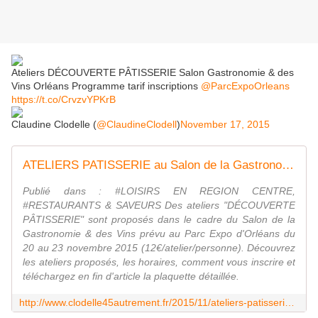
Ateliers DÉCOUVERTE PÂTISSERIE Salon Gastronomie & des
Vins Orléans Programme tarif inscriptions
@ParcExpoOrleans
https://t.co/CrvzvYPKrB
Claudine Clodelle (
@ClaudineClodell
)
November 17, 2015
ATELIERS PATISSERIE au Salon de la Gastronomie et des Vins ORLEANS 2015 - VIVRE AUTREMENT VOS LOISIRS avec Clodelle
Publié dans : #LOISIRS EN REGION CENTRE,
#RESTAURANTS & SAVEURS Des ateliers "DÉCOUVERTE
PÂTISSERIE" sont proposés dans le cadre du Salon de la
Gastronomie & des Vins prévu au Parc Expo d'Orléans du
20 au 23 novembre 2015 (12€/atelier/personne). Découvrez
les ateliers proposés, les horaires, comment vous inscrire et
téléchargez en fin d'article la plaquette détaillée.
http://www.clodelle45autrement.fr/2015/11/ateliers-patisserie-au-salon-de-la-gastronomie-et-des-vins-orleans-2015.html