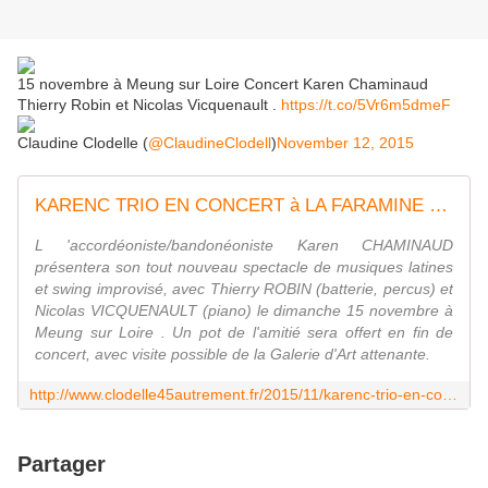
15 novembre à Meung sur Loire Concert Karen Chaminaud
Thierry Robin et Nicolas Vicquenault .
https://t.co/5Vr6m5dmeF
Claudine Clodelle (
@ClaudineClodell
)
November 12, 2015
KARENC TRIO EN CONCERT à LA FARAMINE Meung sur Loire 15 novembre 2015 - VIVRE AUTREMENT VOS LOISIRS avec Clodelle
L 'accordéoniste/bandonéoniste Karen CHAMINAUD
présentera son tout nouveau spectacle de musiques latines
et swing improvisé, avec Thierry ROBIN (batterie, percus) et
Nicolas VICQUENAULT (piano) le dimanche 15 novembre à
Meung sur Loire . Un pot de l'amitié sera offert en fin de
concert, avec visite possible de la Galerie d'Art attenante.
http://www.clodelle45autrement.fr/2015/11/karenc-trio-en-concert-a-la-faramine-meung-sur-loire-15-novembre-2015.html
Partager