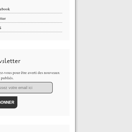
cebook
tter
S
sletter
z-vous pour être averti des nouveaux
s publiés.