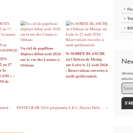
Fa
Twi
RS
Un ciel de papillons
9e SOIRÉE BLANCHE
déployé début août 2026
ITS
au Château de Meung
sur la rue des Carmes à
New
2 au 17
sur Loire le 22 août 2026
Orléans
r la
: Réservations ouvertes à
Abonne
EANS » :
tarifs préférentiels
article
S de
Email
Le duo CHARCELLAY-MASSON aux “Samedis du Jazz” le 14 novembre 2015 GRATUIT
FESTICOLOR 2016 programme L.E.J., Electro Deluxe, Rémila, Boulevard des Airs, Lamuzgueule...