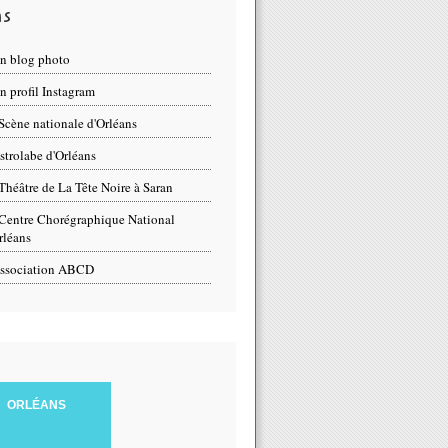
ns
n blog photo
 profil Instagram
Scène nationale d'Orléans
strolabe d'Orléans
Théâtre de La Tête Noire à Saran
Centre Chorégraphique National
rléans
ssociation ABCD