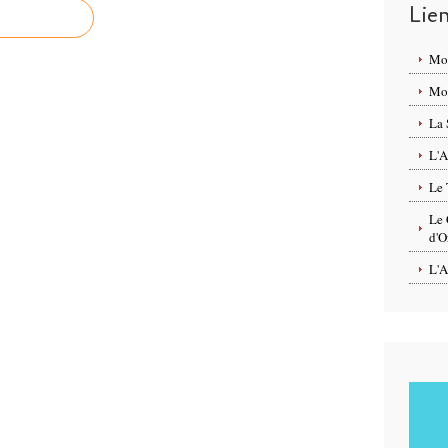
Lie
Mo
Mon
La 
L'A
Le 
Le 
d'O
L'A