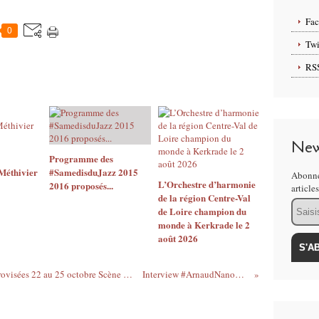
Fa
0
Twi
RS
New
Programme des
éthivier
#SamedisduJazz 2015
Abonne
L’Orchestre d’harmonie
2016 proposés...
article
de la région Centre-Val
Email
de Loire champion du
monde à Kerkrade le 2
août 2026
Rencontres Artistiques de Musiques Improvisées 22 au 25 octobre Scène nationale d'Orléans PROGRAMME et TARIFS
Interview #ArnaudNanoMéthivier créateur ...