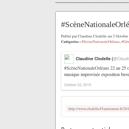
#ScèneNationaleOrléa
Publié par Claudine Clodelle sur 2 Octobr
Catégories :
#ScèneNationaleOrléans
,
#Gé
Claudine Clodelle (
@Claudi
#ScèneNationaleOrléans
22 au 25 
musique improvisée exposition buv
October 02, 2015