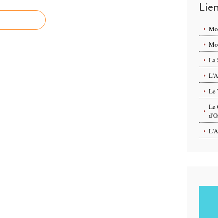
Lie
Mo
Mon
La 
L'A
Le 
Le 
d'O
L'A