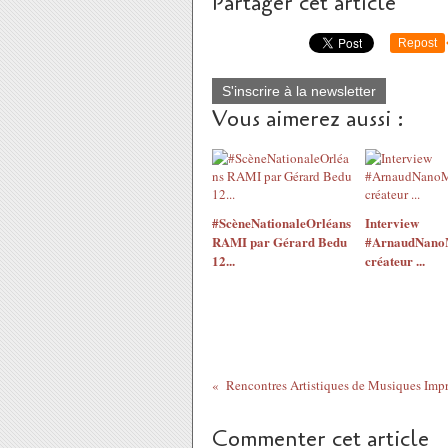
Partager cet article
Repost
S'inscrire à la newsletter
Vous aimerez aussi :
#ScèneNationaleOrléans
Interview
RAMI par Gérard Bedu
#ArnaudNanoM
12...
créateur ...
Commenter cet article