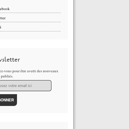
cebook
tter
S
sletter
z-vous pour être averti des nouveaux
s publiés.