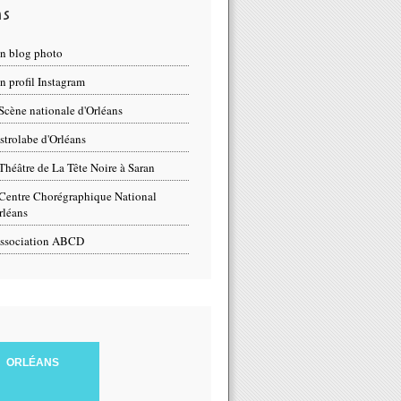
ns
n blog photo
 profil Instagram
Scène nationale d'Orléans
strolabe d'Orléans
Théâtre de La Tête Noire à Saran
Centre Chorégraphique National
rléans
ssociation ABCD