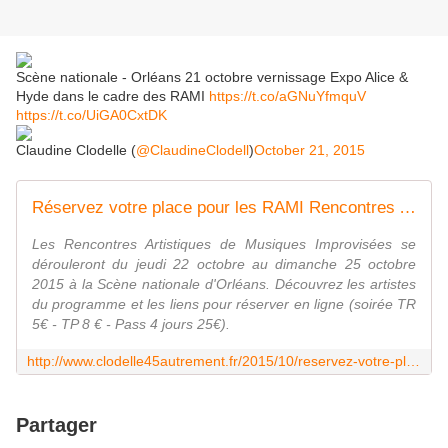
Scène nationale - Orléans​ 21 octobre vernissage Expo Alice &
Hyde dans le cadre des RAMI
https://t.co/aGNuYfmquV
https://t.co/UiGA0CxtDK
Claudine Clodelle (
@ClaudineClodell
)
October 21, 2015
Réservez votre place pour les RAMI Rencontres Artistiques de Musiques Improvisées ORLEANS 22 au 25 octobre - VIVRE AUTREMENT VOS LOISIRS avec Clodelle
Les Rencontres Artistiques de Musiques Improvisées se
dérouleront du jeudi 22 octobre au dimanche 25 octobre
2015 à la Scène nationale d'Orléans. Découvrez les artistes
du programme et les liens pour réserver en ligne (soirée TR
5€ - TP 8 € - Pass 4 jours 25€).
http://www.clodelle45autrement.fr/2015/10/reservez-votre-place-pour-les-rami-rencontres-artistiques-de-musiques-improvisees-orleans-22-au-25-octobre.html
Partager