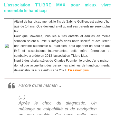
L'association T'LIBRE MAX pour mieux vivre
ensemble le handicap
Atteint de handicap mental, le fils de Sabine Guillien, est aujourd'hui
âgé de 14 ans. Que deviendra-t-il quand ses parents ne seront plus
là?
Pour que Maxence, tous les autres enfants et adultes en même
situation soient au mieux intégrés dans notre société et acquièrent
une certaine autonomie au quotidien, pour apporter un soutien aux
IME et associations intervenantes, cette mère énergique et
combative a créée en 2013 l'association T'Libre Max.
Inspiré des phalanstères de Charles Fournier, le projet d'une maison
domotique accueillant des personnes atteintes de handicap mental
devrait aboutir aux alentours de 2021.
En savoir plus...
Parole d'une maman...
(...)
Après le choc du diagnostic. Un
mélange de culpabilité et de navigation
en eau trouble. On vous colle une