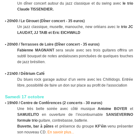
Un dîner concert autour du jazz classique et du swing avec
le trio
Claude TISSENDIER.
• 20h00 / Le Girouet (Dîner concert - 35 euros)
Un jazz classique, musette, manouche, new orléans avec le
trio JC
LAUDAT, JJ TAIB et Eric EICHWALD
• 20h00 / Terrasses de Loire (Dîner concert - 35 euros)
Fabienne MAGNANT
sera seule avec ses trois guitares offrira un
subtil bouquet de notes andalouses ponctuées de quelques touches
de jazz brésilien.
• 21h00 / Délirium Café
Du blues rock garage autour d’un verre avec les Chillidogs. Entrée
libre, possibilité de faire un don sur place au profit de l'association
Samedi 17 octobre
• 19h00 / Centre de Conférences (2 concerts - 30 euros)
Une très belle soirée avec côté musique
Antoine BOYER
et
SAMUELITO
en ouverture de l’incontournable
SANSEVERINO
formule trio
guitare, contrebasse, batterie.
Buvette, bar à pâtes
et présence du groupe
KF'éin
venu présenter
son nouveau CD.
En savoir plus...