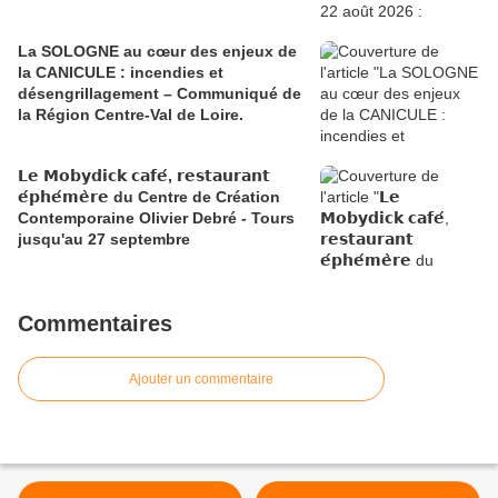
La SOLOGNE au cœur des enjeux de
la CANICULE : incendies et
désengrillagement – Communiqué de
la Région Centre-Val de Loire.
𝗟𝗲 𝗠𝗼𝗯𝘆𝗱𝗶𝗰𝗸 𝗰𝗮𝗳𝗲́, 𝗿𝗲𝘀𝘁𝗮𝘂𝗿𝗮𝗻𝘁
𝗲́𝗽𝗵𝗲́𝗺𝗲̀𝗿𝗲 du Centre de Création
Contemporaine Olivier Debré - Tours
jusqu'au 27 septembre
Commentaires
Ajouter un commentaire