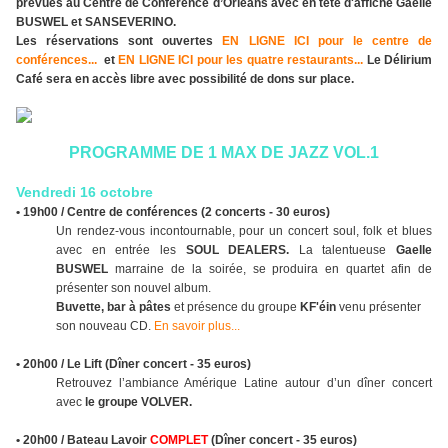
prévues au Centre de Conférence d’Orléans avec en tête d'affiche Gaelle
BUSWEL et SANSEVERINO.
Les réservations sont ouvertes
EN LIGNE ICI pour le centre de
conférences...
et
EN LIGNE ICI pour les quatre restaurants...
Le Délirium
Café sera en accès libre avec possibilité de dons sur place.
PROGRAMME DE 1 MAX DE JAZZ VOL.1
Vendredi 16 octobre
• 19h00 / Centre de conférences (2 concerts - 30 euros)
Un rendez-vous incontournable, pour un concert soul, folk et blues
avec en entrée les
SOUL DEALERS.
La talentueuse
Gaelle
BUSWEL
marraine de la soirée, se produira en quartet afin de
présenter son nouvel album.
Buvette, bar à pâtes
et présence du groupe
KF'éin
venu présenter
son nouveau CD.
En savoir plus...
• 20h00 / Le Lift (Dîner concert - 35 euros)
Retrouvez l’ambiance Amérique Latine autour d’un dîner concert
avec
le groupe VOLVER.
• 20h00 / Bateau Lavoir
COMPLET
(Dîner concert - 35 euros)