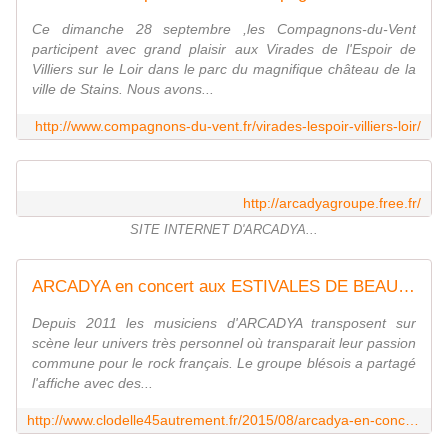
Ce dimanche 28 septembre ,les Compagnons-du-Vent
participent avec grand plaisir aux Virades de l'Espoir de
Villiers sur le Loir dans le parc du magnifique château de la
ville de Stains. Nous avons...
http://www.compagnons-du-vent.fr/virades-lespoir-villiers-loir/
http://arcadyagroupe.free.fr/
SITE INTERNET D'ARCADYA...
ARCADYA en concert aux ESTIVALES DE BEAUGENCY le 1er août 2015 - VIVRE AUTREMENT VOS LOISIRS avec Clodelle
Depuis 2011 les musiciens d'ARCADYA transposent sur
scène leur univers très personnel où transparait leur passion
commune pour le rock français. Le groupe blésois a partagé
l'affiche avec des...
http://www.clodelle45autrement.fr/2015/08/arcadya-en-concert-aux-estivales-de-beaugency-le-1er-aout-2015.html