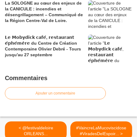
La SOLOGNE au cœur des enjeux de
la CANICULE : incendies et
désengrillagement – Communiqué de
la Région Centre-Val de Loire.
𝗟𝗲 𝗠𝗼𝗯𝘆𝗱𝗶𝗰𝗸 𝗰𝗮𝗳𝗲́, 𝗿𝗲𝘀𝘁𝗮𝘂𝗿𝗮𝗻𝘁
𝗲́𝗽𝗵𝗲́𝗺𝗲̀𝗿𝗲 du Centre de Création
Contemporaine Olivier Debré - Tours
jusqu'au 27 septembre
Commentaires
Ajouter un commentaire
< @festivaldeloire
#VaincreLaMucoviscidose​
ORLEANS​...
#ViradesDelEspoir... >