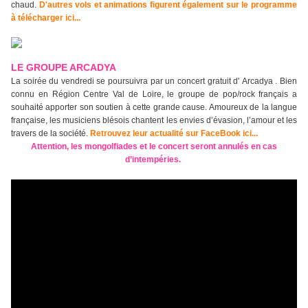
chaud.
D'autres vols et animations figurent également sur le programme
à télécharger ici...
LE GROUPE ARCADYA
La soirée du vendredi se poursuivra par un concert gratuit d'
Arcadya
. Bien
connu en Région Centre Val de Loire, le groupe
de pop/rock français
a
souhaité apporter son soutien à cette grande cause. Amoureux de la langue
française, les musiciens blésois chantent les envies d’évasion, l’amour et les
travers de la société.
Retrouvez leur actualité sur FaceBook ici...
Attention, les mongolfiades et le concert seront annulés en cas
d’intempéries.