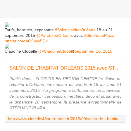
Tarifs, horaires, exposants
#SalonHabitatOrléans
18 au 21
septembre 2015
@ParcExpoOrleans
avec
#StéphanePlaza
http://t.co/oAG5hvy5Qx
Claudine Clodelle (
@ClaudineClodell
)
September 18, 2015
SALON DE L'HABITAT ORLÉANS 2015 avec STÉPHANE PLAZA : Programme horaires, tarifs - VIVRE AUTREMENT VOS LOISIRS avec Clodelle
Publié dans : #LOISIRS EN REGION CENTRE Le Salon de
l'Habitat d'Orléans sera ouvert du vendredi 18 au lundi 21
septembre 2015 . Au programme cette année, un showroom
de la construction, rénovation, meubles, déco et jardin avec
le dimanche 20 septembre la présence exceptionnelle de
STÉPHANE PLAZA.
http://www.clodelle45autrement.fr/2015/09/salon-de-l-habitat-orleans-2015-avec-stephane-plaza-programme-horaires-tarifs.html