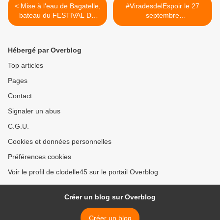
< Mise à l'eau de Bagatelle,
#ViradesdelEspoir le 27
bateau du FESTIVAL DE
septembre
LOIRE 2015 le mardi 15
@vaincrelamuco... >
septembre
Hébergé par Overblog
Top articles
Pages
Contact
Signaler un abus
C.G.U.
Cookies et données personnelles
Préférences cookies
Voir le profil de clodelle45 sur le portail Overblog
Créer un blog sur Overblog
Créer un blog