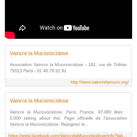
Vaincre la Mucoviscidose
Association Vaincre la Mucoviscidose - 181, rue de Tolbiac
75013 Paris - 01 40 78 91 91
http://www.vaincrelamuco.org/
Vaincre la Mucoviscidose
Vaincre la Mucoviscidose, Paris, France. 97,080 likes ·
5,000 talking about this. Page officielle de l'association
Vaincre la Mucoviscidose. Rejoignez le...
https://www.facebook.com/VaincrelaMucoviscidose/info?tab=page_info