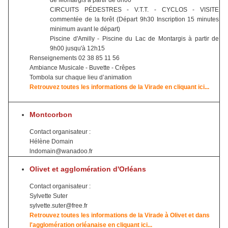
de Montargis à partir de 8h00
CIRCUITS PÉDESTRES - V.T.T. - CYCLOS - VISITE
commentée de la forêt (Départ 9h30 Inscription 15 minutes
minimum avant le départ)
Piscine d'Amilly - Piscine du Lac de Montargis à partir de
9h00 jusqu'à 12h15
Renseignements 02 38 85 11 56
Ambiance Musicale - Buvette - Crêpes
Tombola sur chaque lieu d’animation
Retrouvez toutes les informations de la Virade en cliquant ici...
Montcorbon
Contact organisateur :
Hélène Domain
lndomain@wanadoo.fr
Olivet et agglomération d'Orléans
Contact organisateur :
Sylvette Suter
sylvette.suter@free.fr
Retrouvez toutes les informations de la Virade à Olivet et dans
l'agglomération orléanaise en cliquant ici...