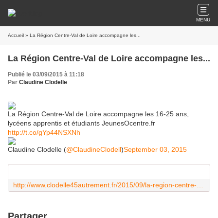
MENU
Accueil
» La Région Centre-Val de Loire​ accompagne les...
La Région Centre-Val de Loire​ accompagne les...
Publié le 03/09/2015 à 11:18
Par
Claudine Clodelle
La Région Centre-Val de Loire​ accompagne les 16-25 ans,
lycéens apprentis et étudiants JeunesOcentre.fr​
http://t.co/gYp44NSXNh
Claudine Clodelle (
@ClaudineClodell
)
September 03, 2015
http://www.clodelle45autrement.fr/2015/09/la-region-centre-val-de-loire-aide-les-jeunes-pour-la-rentree-2015.html
Partager