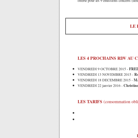
offerte pour les 9 émissions concerts (de
LE 
LES 4 PROCHAINS RDV AU 
VENDREDI 9 OCTOBRE 2015 -
FRED
VENDREDI 13 NOVEMBRE 2015 -
R
VENDREDI 18 DECEMBRE 2015 -
MA
VENDREDI 22 janvier 2016 -
Christin
LES TARIFS
(consommation obli
Tarif normal
15€
Tarif réduit
13€ pour les membr