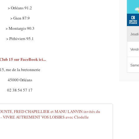
> Orléans 91.2
> Gien 87.9
> Montargis 90.3
> Pithiviers 95.1
Club 15 sur FaceBook ici...
15, rue de la bretonnerie
45000 Orléans
02 38 54 57 17
KEY WEST B
D
è
s