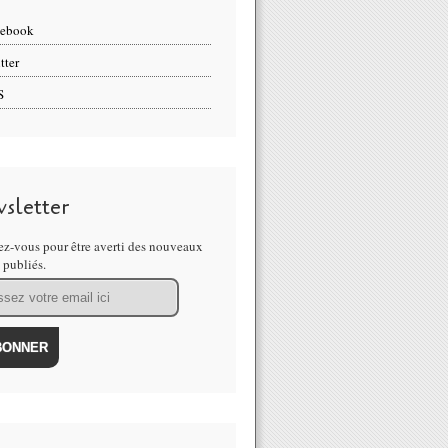
cebook
tter
S
sletter
z-vous pour être averti des nouveaux
s publiés.