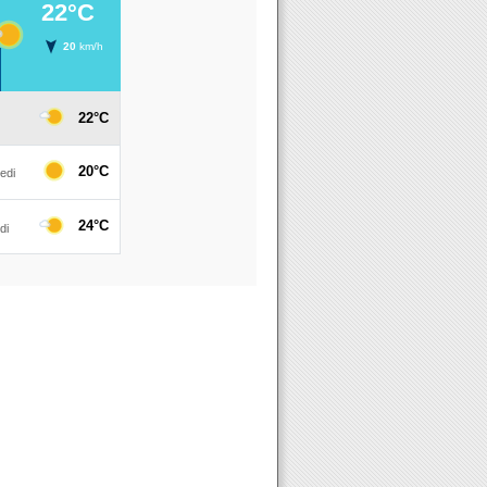
and, ROLAND TCHAKOUNTE, FRED CHAPELLIER et MANU LANVIN in