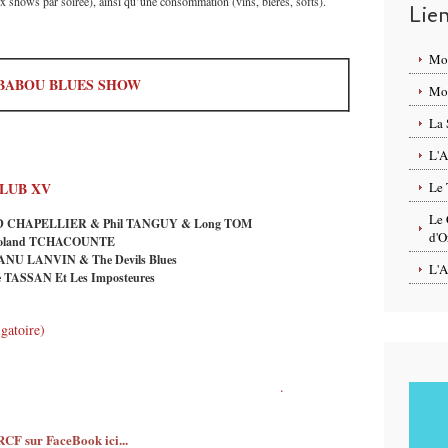
ux shows par soirée), ainsi qu’une consommation (vins, bières, softs).
Lie
Mo
BABOU BLUES SHOW
Mon
La 
L'A
CLUB XV
Le 
Le 
 CHAPELLIER & Phil TANGUY & Long TOM
d'O
oland TCHACOUNTE
NU LANVIN & The Devils Blues
L'A
e TASSAN Et Les Imposteures
gatoire)
es
du Club XV et
de
l'association Jazz avec Babou
.
RCF sur FaceBook ici...