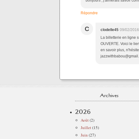
bonjours , j'aimerais savoir com
Répondre
C
clodelle45
09/02/2016
La billetterie en lig
OUVERTE. Voici le lien 
en savoir plus, n'hésit
jazzwithbabou@gmail
Archives
2026
Août
(2)
Juillet
(15)
Juin
(27)