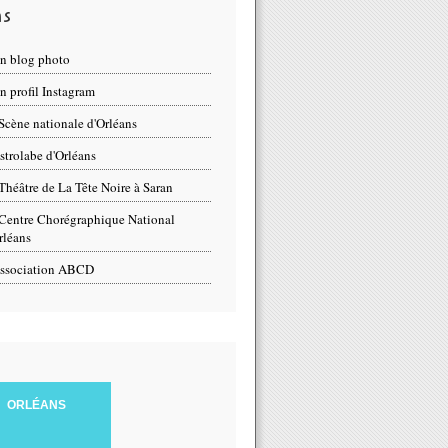
ns
n blog photo
 profil Instagram
Scène nationale d'Orléans
strolabe d'Orléans
Théâtre de La Tête Noire à Saran
Centre Chorégraphique National
rléans
ssociation ABCD