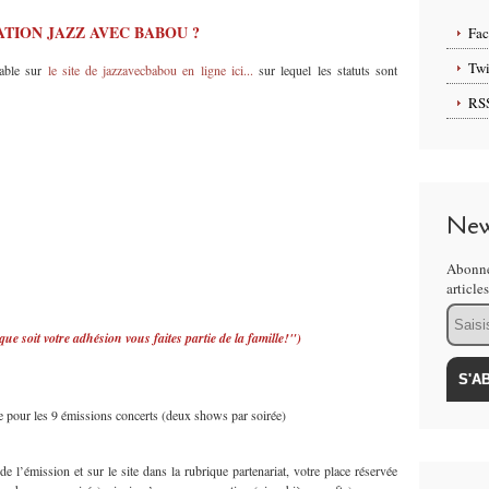
ATION JAZZ AVEC BABOU
?
Fa
Twi
eable sur
le site de jazzavecbabou en ligne ici...
sur lequel les statuts sont
RS
New
Abonne
article
Email
que soit votre adhésion vous faites partie de la famille!")
te pour les 9 émissions concerts (deux shows par soirée)
 l’émission et sur le site dans la rubrique partenariat, votre place réservée