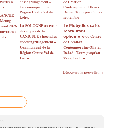
B
a
BLANCHE
b
 Meung
o
La SOLOGNE au cœur
𝗟𝗲 𝗠𝗼𝗯𝘆𝗱𝗶𝗰𝗸 𝗰𝗮𝗳𝗲́,
2 août 2026
u
des enjeux de la
𝗿𝗲𝘀𝘁𝗮𝘂𝗿𝗮𝗻𝘁
 ouvertes à
"
CANICULE : incendies
𝗲́𝗽𝗵𝗲́𝗺𝗲̀𝗿𝗲 du Centre
iels
d
et désengrillagement –
de Création
e
Communiqué de la
Contemporaine Olivier
v
Région Centre-Val de
Debré - Tours jusqu'au
i
Loire.
27 septembre
e
n
Découvrez la nouvelle...
t
l
e
"
B
A
B
O
U
:55
B