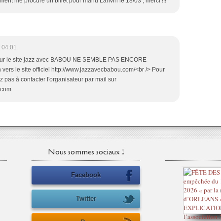
ment me procuré un billet pour manu Lanvin le 18/03 , merci !!!
L
U
E
S
S
 04:01
H
ne sur le site jazz avec BABOU NE SEMBLE PAS ENCORE
O
vers le site officiel http://www.jazzavecbabou.com/<br /> Pour
W
ez pas à contacter l'organisateur par mail sur
"
.com
,
é
m
i
s
s
Nous sommes sociaux !
i
o
n
Facebook
-
c
Twitter
o
n