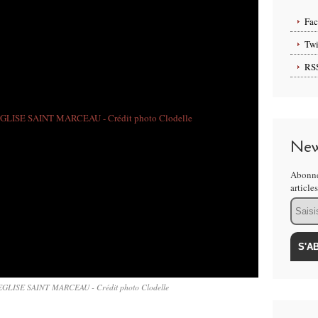
Fa
Twi
RS
New
Abonne
article
Email
GLISE SAINT MARCEAU - Crédit photo Clodelle