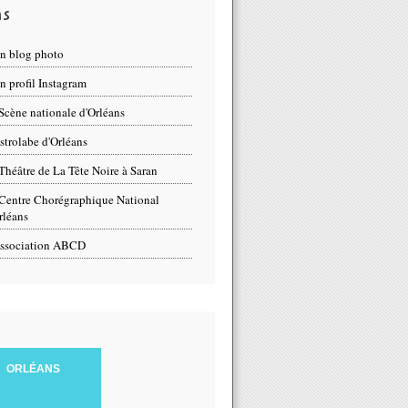
ns
n blog photo
 profil Instagram
Scène nationale d'Orléans
strolabe d'Orléans
Théâtre de La Tête Noire à Saran
Centre Chorégraphique National
rléans
ssociation ABCD