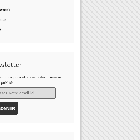
cebook
tter
S
sletter
z-vous pour être averti des nouveaux
s publiés.