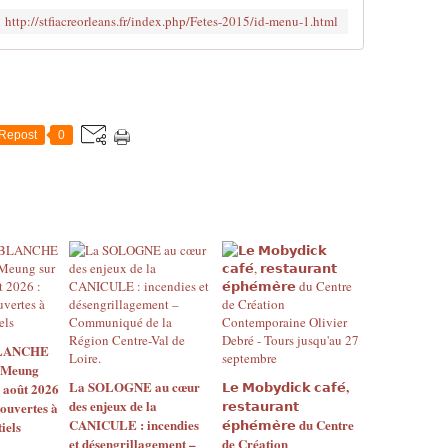
http://stfiacreorleans.fr/index.php/Fetes-2015/id-menu-1.html
Repost
0
BLANCHE
 Meung
La SOLOGNE au cœur
𝗟𝗲 𝗠𝗼𝗯𝘆𝗱𝗶𝗰𝗸 𝗰𝗮𝗳𝗲́,
2 août 2026
des enjeux de la
𝗿𝗲𝘀𝘁𝗮𝘂𝗿𝗮𝗻𝘁
 ouvertes à
CANICULE : incendies
𝗲́𝗽𝗵𝗲́𝗺𝗲̀𝗿𝗲 du Centre
iels
et désengrillagement –
de Création