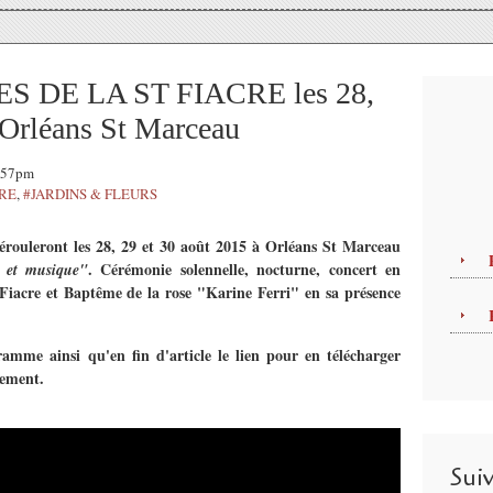
ES DE LA ST FIACRE les 28,
 Orléans St Marceau
2:57pm
TRE
,
#JARDINS & FLEURS
érouleront les 28, 29 et 30 août 2015 à Orléans St Marceau
. Cérémonie solennelle, nocturne, concert en
s et musique"
Fiacre et Baptême de la rose "Karine Ferri" en sa présence
amme ainsi qu'en fin d'article le lien pour en télécharger
ènement.
Sui