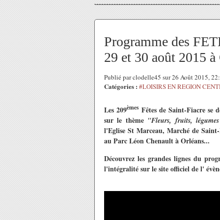
Programme des FET
29 et 30 août 2015 à
Publié par clodelle45 sur 26 Août 2015, 2
Catégories :
#LOISIRS EN REGION CEN
èmes
Les 209
Fêtes de Saint-Fiacre se d
sur le thème
"Fleurs, fruits, légume
l'Eglise St Marceau, Marché de Saint-
au Parc Léon Chenault à Orléans...
Découvrez les grandes lignes du progr
l'intégralité sur le site officiel de l' év