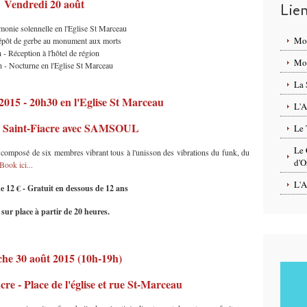
Vendredi 20 août
Lie
onie solennelle en l'Eglise St Marceau
Mo
épôt de gerbe au monument aux morts
 - Réception à l'hôtel de région
Mon
 - Nocturne en l'Eglise St Marceau
La 
2015 - 20h30 en l'Eglise St Marceau
L'A
e Saint-Fiacre avec SAMSOUL
Le 
Le 
 composé de six membres vibrant tous à l'unisson des vibrations du funk, du
d'O
eBook ici...
L'A
e 12 € - Gratuit en dessous de 12 ans
s sur place à partir de 20 heures.
he 30 août 2015 (10h-19h)
re - Place de l'église et rue St-Marceau