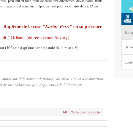
umes, pain cuit au four, huile de colza tirée directement devant vous, fruits
ais, macarons et c
oncours d’épouvantails pour les enfants de 5 à 12 ans
 -
Baptême de la rose
en sa présence
"Karine Ferri"
ult à Orléans (entrée avenue Savary)
ot (30€) ainsi qu'une carte postale de la rose (1€).
 année un déferlement d'audace, de créativité et d'inspiration
 de saint-Marceau qui, depuis plus de 200 ans, ex...
http://stfiacreorleans.fr/