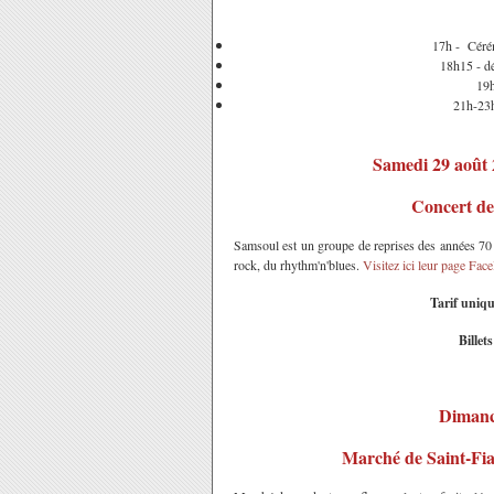
17h - Cérém
18h15 - d
19h
21h-23h
Samedi 29 août 
Concert d
Samsoul est un groupe de reprises des années 70
rock, du rhythm'n'blues.
Visitez ici leur page Fac
Tarif uniqu
Billet
Dimanc
Marché de Saint-Fiac