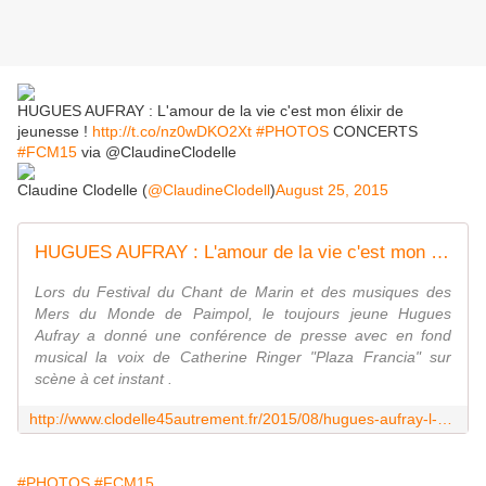
HUGUES AUFRAY : L'amour de la vie c'est mon élixir de
jeunesse !
http://t.co/nz0wDKO2Xt
#PHOTOS
CONCERTS
#FCM15
via @ClaudineClodelle
Claudine Clodelle (
@ClaudineClodell
)
August 25, 2015
HUGUES AUFRAY : L'amour de la vie c'est mon élixir de jeunesse ! - VIVRE AUTREMENT VOS LOISIRS avec Clodelle
Lors du Festival du Chant de Marin et des musiques des
Mers du Monde de Paimpol, le toujours jeune Hugues
Aufray a donné une conférence de presse avec en fond
musical la voix de Catherine Ringer "Plaza Francia" sur
scène à cet instant .
http://www.clodelle45autrement.fr/2015/08/hugues-aufray-l-amour-de-la-vie-c-est-mon-elixir-de-jeunesse.html?utm_source=_ob_share&utm_medium=_ob_twitter&utm_campaign=_ob_sharebar
#PHOTOS
#FCM15