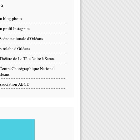
ns
n blog photo
 profil Instagram
Scène nationale d'Orléans
strolabe d'Orléans
Théâtre de La Tête Noire à Saran
Centre Chorégraphique National
rléans
ssociation ABCD