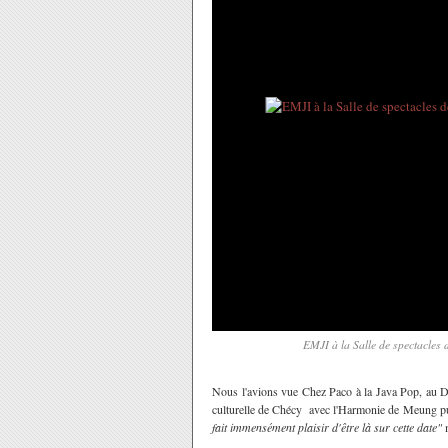
EMJI à la Salle de spectacles
Nous l'avions vue Chez Paco à la Java Pop, au Dé
culturelle de Chécy avec l'Harmonie de Meung puis 
fait
immensément plaisir d'être là sur cette date"
m