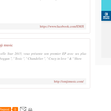
https://www.facebook.com/EMJI
ji music
lle Star 2015, vous présente son premier EP avec ses plus
oggan ", " Toxic ", " Chandelier ", " Crazy in love " & " Show
http://emjimusic.com/
Repost
0