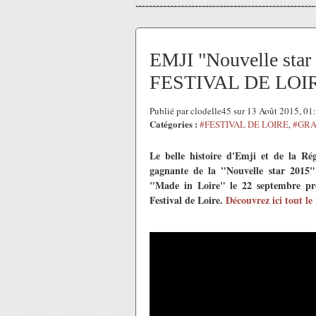
EMJI "Nouvelle star 
FESTIVAL DE LOIRE
Publié par clodelle45 sur 13 Août 2015, 0
Catégories :
#FESTIVAL DE LOIRE
,
#GRA
Le belle histoire d'Emji et de la Ré
gagnante de la "Nouvelle star 2015"
"Made in Loire" le 22 septembre pr
Festival de Loire.
Découvrez ici tout l