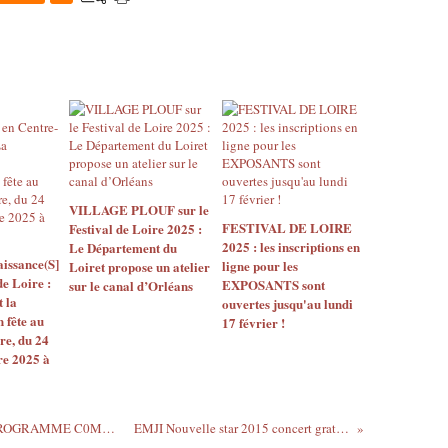
VILLAGE PLOUF sur le
FESTIVAL DE LOIRE
Festival de Loire 2025 :
2025 : les inscriptions en
Le Département du
issance(S]
ligne pour les
Loiret propose un atelier
de Loire :
EXPOSANTS sont
sur le canal d’Orléans
t la
ouvertes jusqu'au lundi
 fête au
17 février !
re, du 24
re 2025 à
FESTIVAL DE LOIRE : Téléchargez le PROGRAMME C0MPLET en avant première
EMJI Nouvelle star 2015 concert gratuit FESTIVAL...