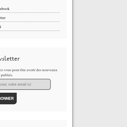
cebook
tter
S
sletter
z-vous pour être averti des nouveaux
s publiés.