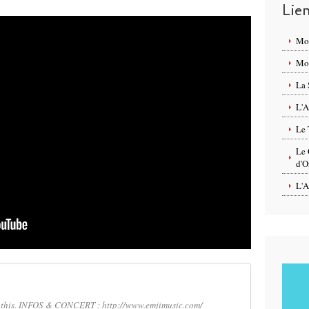
Lie
Mo
Mon
La 
L'A
Le 
Le 
d'O
L'A
ut this. INFOS & CONCERT : http://www.emjimusic.com/