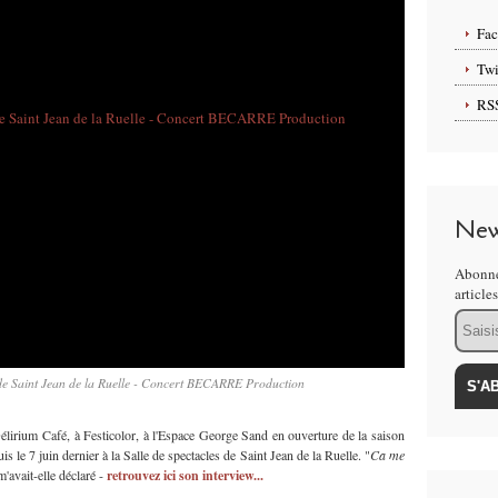
Fa
Twi
RS
New
Abonne
article
Email
 de Saint Jean de la Ruelle - Concert BECARRE Production
lirium Café, à Festicolor, à l'Espace George Sand en ouverture de la saison
le 7 juin dernier à la Salle de spectacles de Saint Jean de la Ruelle. "
Ca me
'avait-elle déclaré -
retrouvez ici son interview...