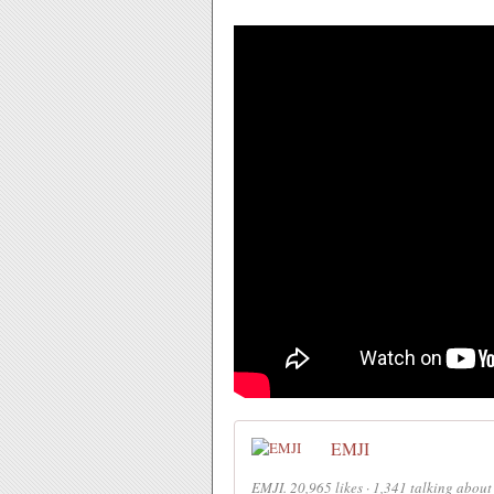
EMJI
EMJI. 20,965 likes · 1,341 talking abo