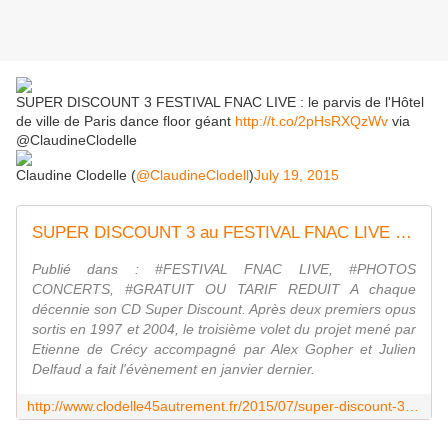
SUPER DISCOUNT 3 FESTIVAL FNAC LIVE : le parvis de l'Hôtel
de ville de Paris dance floor géant
http://t.co/2pHsRXQzWv
via
@ClaudineClodelle
Claudine Clodelle (
@ClaudineClodell
)
July 19, 2015
SUPER DISCOUNT 3 au FESTIVAL FNAC LIVE : le parvis de l'Hôtel de ville de Paris devient un dance floor géant - VIVRE AUTREMENT VOS LOISIRS avec Clodelle
Publié dans : #FESTIVAL FNAC LIVE, #PHOTOS
CONCERTS, #GRATUIT OU TARIF REDUIT A chaque
décennie son CD Super Discount. Après deux premiers opus
sortis en 1997 et 2004, le troisième volet du projet mené par
Etienne de Crécy accompagné par Alex Gopher et Julien
Delfaud a fait l'évènement en janvier dernier.
http://www.clodelle45autrement.fr/2015/07/super-discount-3-au-festival-fnac-live-le-parvis-de-l-hotel-de-ville-de-paris-devient-un-dance-floor-geant.html?utm_source=_ob_share&utm_medium=_ob_twitter&utm_campaign=_ob_sharebar