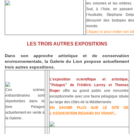
les volumes et les ombres.
Sud, à l’Asie, en passant
l’Australie, Stephane Del
découvrir des biotopes de
monde.
Cliquez ici pour visiter son site
LES TROIS AUTRES EXPOSITIONS
Dans son approche artistique et de conservation
environnementale, la Galerie du Lion propose actuellement
trois autres expositions.
L'exposition scientifique et artistique,
"Pelagos" de Frédéric Larrey et Thomas
Ces scènes
Roger
offre au grand public une rencontre
extraordinaires sont
exceptionnelle avec une faune pélagique située
répertoriées dans le
au large des côtes de la Méditerranée.
livre Pelagos
EN SAVOIR PLUS SUR LE SITE DE
actuellement en vente à
L'ASSOCIATION REGARD DU VIVANT...
la Galerie..