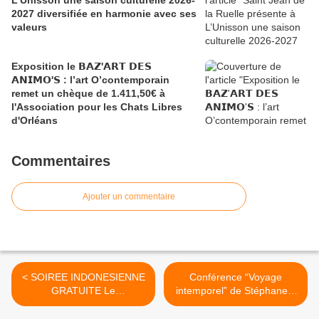
L’Unisson une saison culturelle 2026-
2027 diversifiée en harmonie avec ses
valeurs
Exposition le 𝗕𝗔𝗭'𝗔𝗥𝗧 𝗗𝗘𝗦
𝗔𝗡𝗜𝗠𝗢'𝗦 : l’art O’contemporain
remet un chèque de 1.411,50€ à
l'Association pour les Chats Libres
d'Orléans
Commentaires
Ajouter un commentaire
< SOIREE INDONESIENNE
Conférence “Voyage
GRATUITE Le
intemporel” de Stéphane...
Mahâbhârata 3...
>