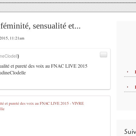
minité, sensualité et...
t 2015, 11:21am
neClodell
)
ualité et pureté des voix au FNAC LIVE 2015
dineClodelle
BRIGITTE fu
A
u
r
Sui
é