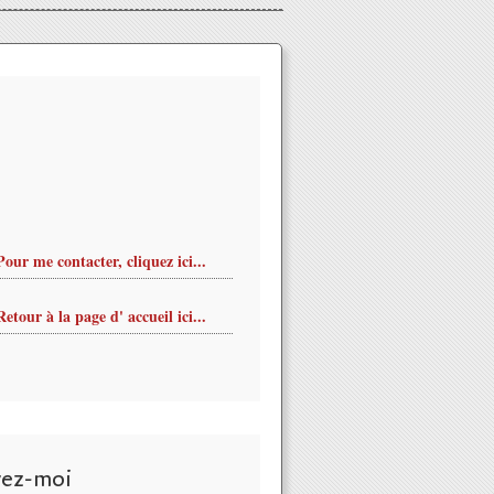
Pour me contacter, cliquez ici...
Retour à la page d' accueil ici...
sionne féminité, sensualité et pureté des voix au FNAC LIVE 201
vez-moi