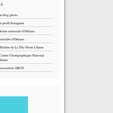
ns
n blog photo
 profil Instagram
Scène nationale d'Orléans
strolabe d'Orléans
Théâtre de La Tête Noire à Saran
Centre Chorégraphique National
rléans
ssociation ABCD