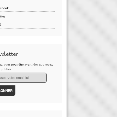
cebook
tter
S
sletter
z-vous pour être averti des nouveaux
s publiés.