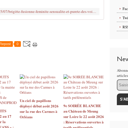
l
i
Fa
http://www.clodelle45autrement.fr/2015/07/brigitte-fusionne-feminite-sensualite-et-purete-des-voix-au-fnac-live-2015.html?utm_source=_ob_share&utm_medium=_ob_twitter&utm_campaign=_ob_sharebar
e
Twi
B
R
RS
I
G
I
Repost
0
T
T
New
E
S
Abonne
a
article
a
Email
d
a
e
t
Un ciel de papillons
S
9e SOIRÉE BLANCHE
déployé début août 2026
ITS
au Château de Meung
y
sur la rue des Carmes à
2 au 17
sur Loire le 22 août 2026
Orléans
l
r la
: Réservations ouvertes à
v
EANS » :
tarifs préférentiels