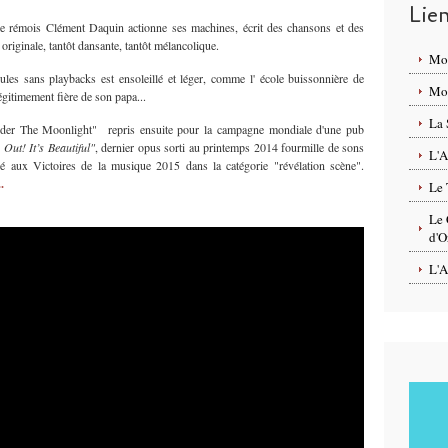
Lie
le rémois Clément Daquin actionne ses machines, écrit des chansons et des
riginale, tantôt dansante, tantôt mélancolique.
Mo
les sans playbacks est ensoleillé et léger, comme l' école buissonnière de
Mon
légitimement fière de son papa...
La 
under The Moonlight" repris ensuite pour la campagne mondiale d'une pub
Out! It’s Beautiful"
, dernier opus sorti au printemps 2014 fourmille de sons
L'A
iné aux Victoires de la musique 2015 dans la catégorie "révélation scène".
.
Le 
Le 
d'O
L'A