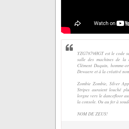
YZG7879HGT est le code secr
salle des machines de la
Clément Daquin, homme-orc
Dewaere et à la créativé non 
Zombie Zombie, Silver App
Stripes auraient louché p
lorgne vers le dancefloor au
la console. Ou au fer à soude
NOM DE ZEUS!