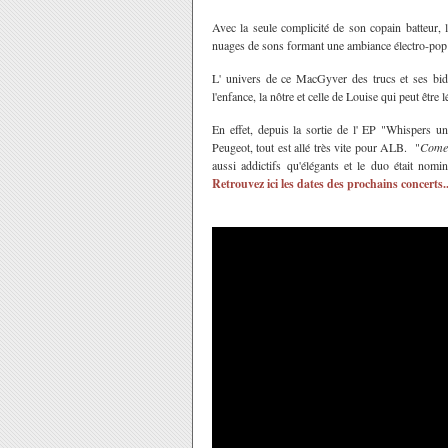
Avec la seule complicité de son copain batteur
, 
nuages de sons formant une ambiance électro-pop o
L' univers de ce MacGyver des trucs et ses bidu
l'enfance, la nôtre et celle de Louise qui peut être 
En effet, depuis la sortie de l' EP "Whispers 
Peugeot, tout est allé très vite pour
ALB
. "
Come 
aussi addictifs qu'élégants et le duo était nom
Retrouvez ici les dates des prochains concerts..