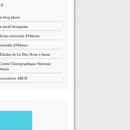
ns
n blog photo
 profil Instagram
Scène nationale d'Orléans
strolabe d'Orléans
Théâtre de La Tête Noire à Saran
Centre Chorégraphique National
rléans
ssociation ABCD