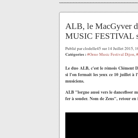
ALB, le MacGyver d
MUSIC FESTIVAL su
Publié par clodelle45 sur 14 Juillet 2015, 
Catégories :
#Oeno Music Festival Dijon
,
Le duo ALB, c'est le rémois Clément D
si l'on fermait les yeux ce 10 juillet à
musiciens.
ALB "lorgne aussi vers le dancefloor ma
fer à souder. Nom de Zeus", retour en