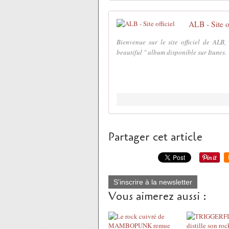
ALB - Site of
Bienvenue sur le site officiel de ALB,
beautiful " album disponible sur Itunes.
Partager cet article
S'inscrire à la newsletter
Vous aimerez aussi :