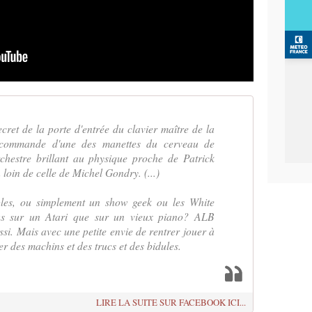
et de la porte d'entrée du clavier maître de la
 commande d'une des manettes du cerveau de
hestre brillant au physique proche de Patrick
loin de celle de Michel Gondry. (...)
les, ou simplement un show geek ou les White
lus sur un Atari que sur un vieux piano? ALB
ssi. Mais avec une petite envie de rentrer jouer à
r des machins et des trucs et des bidules.
LIRE LA SUITE SUR FACEBOOK ICI...