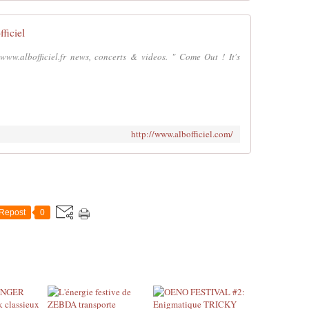
ficiel
 www.albofficiel.fr news, concerts & videos. " Come Out ! It's
http://www.albofficiel.com/
Repost
0