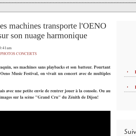
es machines transporte l'OENO
r son nuage harmonique
10:41am
#PHOTOS CONCERTS
aquin, ses machines sans playbacks et son batteur. Pourtant
 l'Oeno Music Festival, on vivait un concert avec de multiples
is avec une petite envie de rentrer jouer à la console. Ou au
 images sur la scène "Grand Cru" du Zénith de Dijon!
Sui