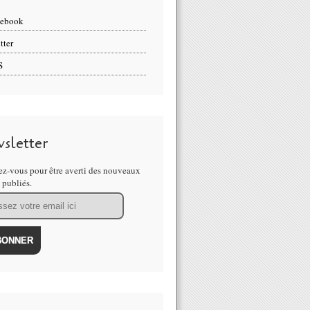
cebook
tter
S
sletter
z-vous pour être averti des nouveaux
s publiés.