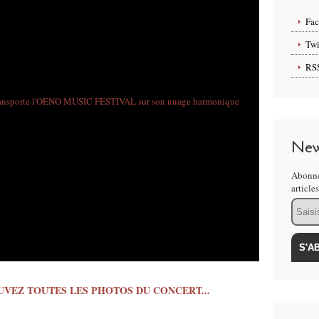
Fa
Twi
RS
New
Abonne
article
Email
UVEZ TOUTES LES PHOTOS DU CONCERT...