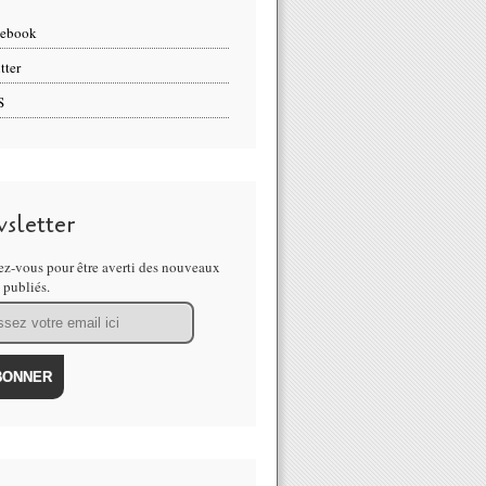
cebook
tter
S
sletter
z-vous pour être averti des nouveaux
s publiés.