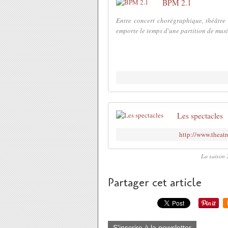
BPM 2.1
Entre concert chorégraphique, théâtre
emporte le temps d'une partition de musi
Les spectacles
http://www.theat
La saison 
Partager cet article
S'inscrire à la newsletter