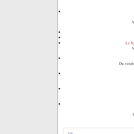
V
Le Sy
V
Du vendre