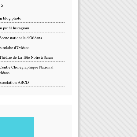
ns
n blog photo
 profil Instagram
Scène nationale d'Orléans
strolabe d'Orléans
Théâtre de La Tête Noire à Saran
Centre Chorégraphique National
rléans
ssociation ABCD