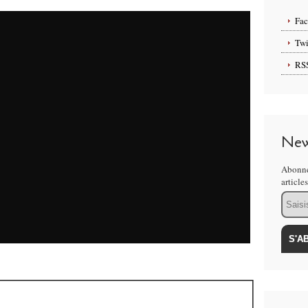
Fa
Twi
RS
New
Abonne
article
Email