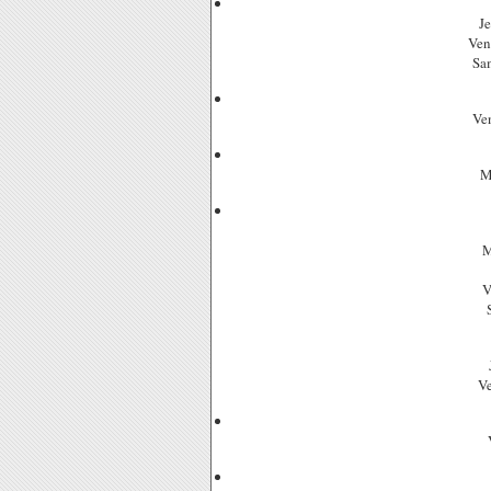
J
Ven
Sa
Ve
M
M
V
Ve