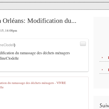
léans: Modification du...
2015, 14:08pm
neClodell
)
cation du ramassage des déchets ménagers
ineClodelle
PLAN CANICU
P
u
b
Sui
l