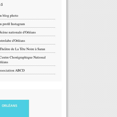
ns
n blog photo
 profil Instagram
Scène nationale d'Orléans
strolabe d'Orléans
Théâtre de La Tête Noire à Saran
Centre Chorégraphique National
rléans
ssociation ABCD