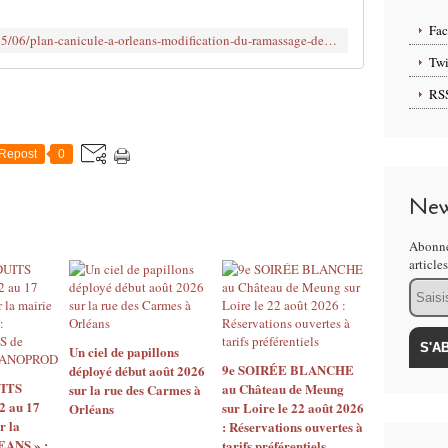
i
é
Fa
http://www.clodelle45autrement.fr/2015/06/plan-canicule-a-orleans-modification-du-ramassage-des-dechets-menagers.html?utm_source=_ob_share&utm_medium=_ob_twitter&utm_campaign=_ob_sharebar
d
Twi
a
n
RS
s
:
#
Repost
0
V
I
New
V
R
Abonne
E
article
M
Email
I
E
U
X
Un ciel de papillons
A
9e SOIRÉE BLANCHE
déployé début août 2026
ITS
au Château de Meung
U
sur la rue des Carmes à
2 au 17
sur Loire le 22 août 2026
Orléans
Q
r la
: Réservations ouvertes à
U
EANS » :
tarifs préférentiels