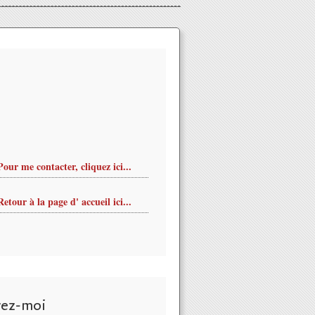
Pour me contacter, cliquez ici...
Retour à la page d' accueil ici...
LE à Orléans: Modification du ramassage des déchets ménagers 
vez-moi