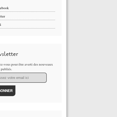
cebook
tter
S
sletter
z-vous pour être averti des nouveaux
s publiés.