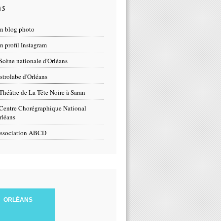
ns
n blog photo
 profil Instagram
Scène nationale d'Orléans
strolabe d'Orléans
Théâtre de La Tête Noire à Saran
Centre Chorégraphique National
rléans
ssociation ABCD