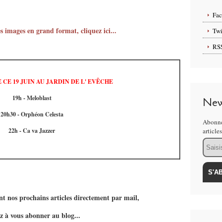
Fa
s images en grand format, cliquez ici...
Twi
RS
CE 19 JUIN AU JARDIN DE L' EVÊCHE
19h - Meloblast
New
20h30 - Orphéon Celesta
Abonne
22h - Ca va Jazzer
article
Email
t nos prochains articles directement par mail,
z à vous abonner au blog...