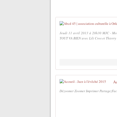
Jeudi 11 avril 2013 à 20h30 MJC - Mouli
TOUT VA BIEN avec Lili Cros et Thierry
Ac
Dézoomer Zoomer Imprimer PartagezFac