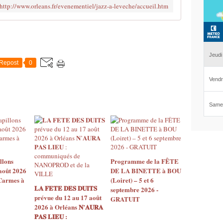
http://www.orleans.fr/evenementiel/jazz-a-leveche/accueil.htm
Repost
0
llons
Programme de la FÊTE
août 2026
DE LA BINETTE à BOU
 Carmes à
(Loiret) – 5 et 6
𝐋𝐀 𝐅𝐄𝐓𝐄 𝐃𝐄𝐒 𝐃𝐔𝐈𝐓𝐒
septembre 2026 -
prévue du 12 au 17 août
GRATUIT
2026 à Orléans 𝐍’𝐀𝐔𝐑𝐀
𝐏𝐀𝐒 𝐋𝐈𝐄𝐔 :