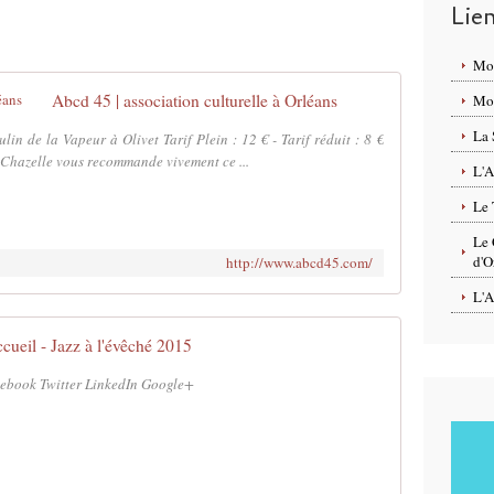
Lie
Mo
Abcd 45 | association culturelle à Orléans
Mon
La 
n de la Vapeur à Olivet Tarif Plein : 12 € - Tarif réduit : 8 €
 Chazelle vous recommande vivement ce ...
L'A
Le 
Le 
d'O
http://www.abcd45.com/
L'A
cueil - Jazz à l'évêché 2015
ebook Twitter LinkedIn Google+