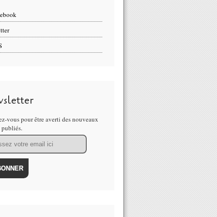
cebook
tter
S
sletter
z-vous pour être averti des nouveaux
s publiés.