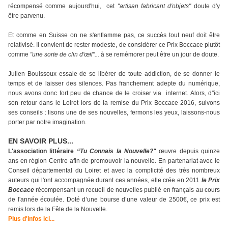
récompensé comme aujourd'hui, cet
"artisan fabricant d'objets"
doute d'y
être parvenu.
Et comme en Suisse on ne s'enflamme pas
, ce succès tout neuf doit être
relativisé. Il convient de rester modeste, de considérer ce Prix Boccace plutôt
comme
"une sorte de clin d'œil"...
à se remémorer peut être un jour de doute.
Julien Bouissoux essaie de se libérer de toute addiction, de se donner le
temps et de laisser des silences.
Pas franchement adepte du numérique,
nous avons donc fort peu de chance de le croiser via internet.
Alors, d''ici
son retour dans le Loiret lors de la remise du Prix Boccace 2016, suivons
ses conseils : lisons une de ses nouvelles, fermons les yeux, laissons-nous
porter par notre imagination.
EN SAVOIR PLUS...
L'association littéraire
“Tu Connais la Nouvelle?"
œuvre depuis quinze
ans en région Centre afin de promouvoir la nouvelle. En partenariat avec le
Conseil départemental du Loiret et avec la complicité des très nombreux
auteurs qui l'ont accompagnée durant ces années, elle crée en 2011
le Prix
Boccace
récompensant un recueil de nouvelles publié en français au cours
de l'année écoulée. Doté d’une bourse d’une valeur de 2500€, ce prix est
remis lors de la Fête de la Nouvelle.
Plus d'infos ici...