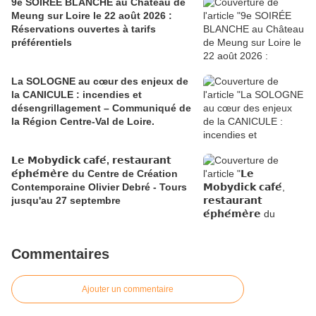
9e SOIRÉE BLANCHE au Château de
Meung sur Loire le 22 août 2026 :
Réservations ouvertes à tarifs
préférentiels
La SOLOGNE au cœur des enjeux de
la CANICULE : incendies et
désengrillagement – Communiqué de
la Région Centre-Val de Loire.
𝗟𝗲 𝗠𝗼𝗯𝘆𝗱𝗶𝗰𝗸 𝗰𝗮𝗳𝗲́, 𝗿𝗲𝘀𝘁𝗮𝘂𝗿𝗮𝗻𝘁
𝗲́𝗽𝗵𝗲́𝗺𝗲̀𝗿𝗲 du Centre de Création
Contemporaine Olivier Debré - Tours
jusqu'au 27 septembre
Commentaires
Ajouter un commentaire