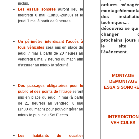
inclus.
ordures ménagèr
Les essais sonores
auront lieu le
montage/démont
mercredi 6 mai (18h30-20h30) et le
des installati
jeudi 7 mai à partir de 9 heures.
techniques...
découvrez ce qui
changer c
prochains jours 
Un périmètre interdisant l’accès à
le site 
tous véhicules
sera mis en place du
l'évènement.
jeudi 7 mai à partir de 20 heures au
vendredi 8 mai 7 heures du matin afin
d’assurer au mieux la sécurité.
MONTAGE
DEMONTAGE
Des passages obligatoires pour le
ESSAIS SONOR
public et des points de filtrage
seront
mis en place du jeudi 7 mai (à partir
de 21 heures)
au vendredi 8
mai
(1h30 du matin) pour pouvoir gérer au
mieux le public du Set Electro.
INTERDICTION
VEHICULES
Les habitants du quartier