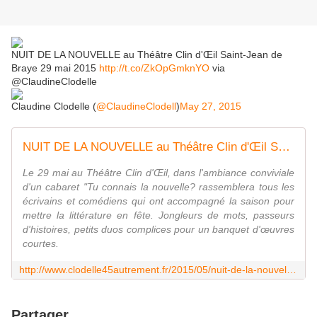
NUIT DE LA NOUVELLE au Théâtre Clin d'Œil Saint-Jean de
Braye 29 mai 2015
http://t.co/ZkOpGmknYO
via
@ClaudineClodelle
Claudine Clodelle (
@ClaudineClodell
)
May 27, 2015
NUIT DE LA NOUVELLE au Théâtre Clin d'Œil Saint-Jean de Braye 29 mai 2015 - VIVRE AUTREMENT VOS LOISIRS avec Clodelle
Le 29 mai au Théâtre Clin d'Œil, dans l'ambiance conviviale
d'un cabaret "Tu connais la nouvelle? rassemblera tous les
écrivains et comédiens qui ont accompagné la saison pour
mettre la littérature en fête. Jongleurs de mots, passeurs
d'histoires, petits duos complices pour un banquet d'œuvres
courtes.
http://www.clodelle45autrement.fr/2015/05/nuit-de-la-nouvelle-au-theatre-clin-d-oeil-saint-jean-de-braye-29-mai-2015.html
Partager