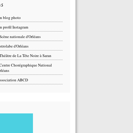
ns
n blog photo
 profil Instagram
Scène nationale d'Orléans
strolabe d'Orléans
Théâtre de La Tête Noire à Saran
Centre Chorégraphique National
rléans
ssociation ABCD