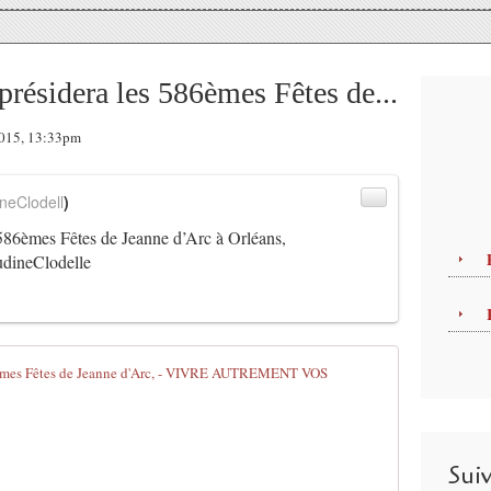
idera les 586èmes Fêtes de...
 2015, 13:33pm
neClodell
)
èmes Fêtes de Jeanne d’Arc à Orléans,
dineClodelle
AUDREY PULV
A
u
d
Sui
r