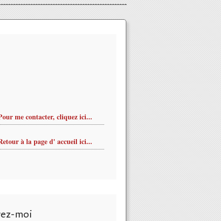
Pour me contacter, cliquez ici...
Retour à la page d' accueil ici...
AR présidera les 586èmes Fêtes de Jeanne d'Arc, - VIVRE AUTR
vez-moi