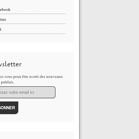
cebook
tter
S
sletter
z-vous pour être averti des nouveaux
s publiés.