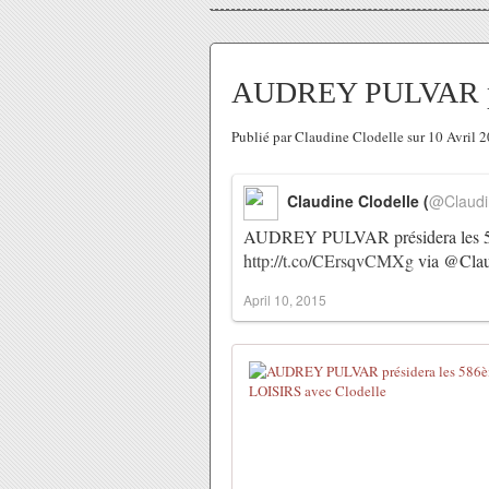
AUDREY PULVAR prés
Publié par Claudine Clodelle sur 10 Avril
Claudine Clodelle (
@Claudi
AUDREY PULVAR présidera les 586
http://t.co/CErsqvCMXg
via @Clau
April 10, 2015