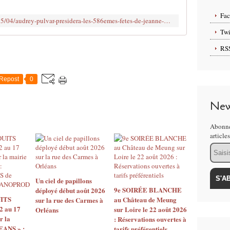
e
y
Fa
http://www.clodelle45autrement.fr/2015/04/audrey-pulvar-presidera-les-586emes-fetes-de-jeanne-d-arc.html
P
Twi
U
L
RS
V
A
R
Repost
0
s
u
New
c
c
Abonne
è
article
d
Email
e
à
S
t
Un ciel de papillons
é
9e SOIRÉE BLANCHE
déployé début août 2026
ITS
au Château de Meung
p
sur la rue des Carmes à
2 au 17
sur Loire le 22 août 2026
Orléans
h
r la
: Réservations ouvertes à
a
EANS » :
tarifs préférentiels