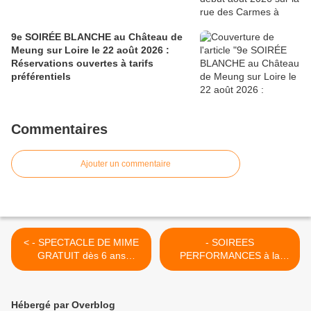
9e SOIRÉE BLANCHE au Château de
Meung sur Loire le 22 août 2026 :
Réservations ouvertes à tarifs
préférentiels
Commentaires
Ajouter un commentaire
< - SPECTACLE DE MIME
- SOIREES
GRATUIT dès 6 ans
PERFORMANCES à la
mercredi 25 mars au
SCENE NATIONALE
Théâtre de SARAN (Loiret)
D'ORLEANS du 15 au 23
avril 2015 >
Hébergé par Overblog