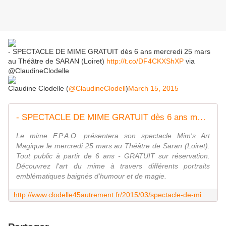
- SPECTACLE DE MIME GRATUIT dès 6 ans mercredi 25 mars
au Théâtre de SARAN (Loiret)
http://t.co/DF4CKXShXP
via
@ClaudineClodelle
Claudine Clodelle (
@ClaudineClodell
)
March 15, 2015
- SPECTACLE DE MIME GRATUIT dès 6 ans mercredi 25 mars au Théâtre de SARAN (Loiret) - VIVRE AUTREMENT VOS LOISIRS avec Clodelle
Le mime F.P.A.O. présentera son spectacle Mim's Art
Magique le mercredi 25 mars au Théâtre de Saran (Loiret).
Tout public à partir de 6 ans - GRATUIT sur réservation.
Découvrez l'art du mime à travers différents portraits
emblématiques baignés d'humour et de magie.
http://www.clodelle45autrement.fr/2015/03/spectacle-de-mime-gratuit-des-6-ans-mercredi-25-mars-au-theatre-de-saran-loiret.html