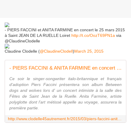
- PIERS FACCINI et ANITA FARMINE en concert le 25 mars 2015
à Saint JEAN DE LA RUELLE Loiret
http://t.co/OozT69PN1a
via
@ClaudineClodelle
Claudine Clodelle (
@ClaudineClodell
)
March 25, 2015
- PIERS FACCINI & ANITA FARMINE en concert le 25 mars 2015 à ST JEAN DE LA RUELLE - VIVRE AUTREMENT VOS LOISIRS avec Clodelle
Ce soir le singer-songwriter italo-britannique et français
d'adoption Piers Faccini présentera son album Between
dogs and wolves lors d' un concert intimiste à la salle des
Fêtes de Saint Jean de la Ruelle. Anita Farmine, artiste
polyglotte dont l'art métissé appelle au voyage, assurera la
première partie.
http://www.clodelle45autrement.fr/2015/03/piers-faccini-anita-farmine-en-concert-le-25-mars-2015-a-st-jean-de-la-ruelle.html