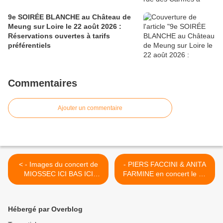
9e SOIRÉE BLANCHE au Château de
Meung sur Loire le 22 août 2026 :
Réservations ouvertes à tarifs
préférentiels
Commentaires
Ajouter un commentaire
< - Images du concert de
- PIERS FACCINI & ANITA
MIOSSEC ICI BAS ICI
FARMINE en concert le 25
MÊME à l'Astrolabe
mars 2015 à ST JEAN DE
d'ORLEANS
LA RUELLE >
Hébergé par Overblog