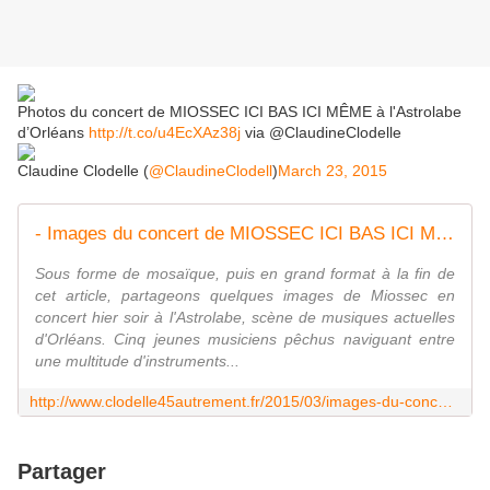
Photos du concert de MIOSSEC ICI BAS ICI MÊME à l'Astrolabe
d’Orléans
http://t.co/u4EcXAz38j
via @ClaudineClodelle
Claudine Clodelle (
@ClaudineClodell
)
March 23, 2015
- Images du concert de MIOSSEC ICI BAS ICI MÊME à l'Astrolabe d'ORLEANS - VIVRE AUTREMENT VOS LOISIRS avec Clodelle
Sous forme de mosaïque, puis en grand format à la fin de
cet article, partageons quelques images de Miossec en
concert hier soir à l'Astrolabe, scène de musiques actuelles
d'Orléans. Cinq jeunes musiciens pêchus naviguant entre
une multitude d'instruments...
http://www.clodelle45autrement.fr/2015/03/images-du-concert-de-miossec-ici-bas-ici-meme-a-l-astrolabe-d-orleans.html
Partager