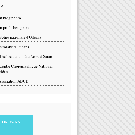
ns
n blog photo
 profil Instagram
Scène nationale d'Orléans
strolabe d'Orléans
Théâtre de La Tête Noire à Saran
Centre Chorégraphique National
rléans
ssociation ABCD