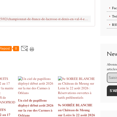
b
l
Fa
i
é
Twi
http://www.clodelle45autrement.fr/2015/02/championnat-de-france-de-lacrosse-st-denis-en-val-4-et-5-avril-2015.html
d
RS
a
n
s
:
#
Repost
0
G
New
R
A
Abonne
T
article
U
Email
I
T
O
U
T
Un ciel de papillons
A
9e SOIRÉE BLANCHE
déployé début août 2026
ITS
au Château de Meung
R
sur la rue des Carmes à
2 au 17
sur Loire le 22 août 2026
Orléans
I