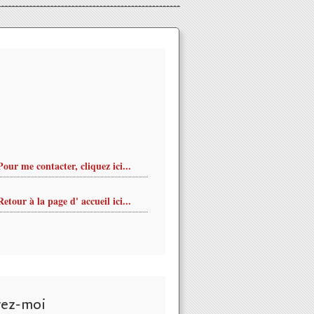
Pour me contacter, cliquez ici...
Retour à la page d' accueil ici...
at de France de LACROSSE ST DENIS EN VAL 4 et 5 avril 2015 -
vez-moi