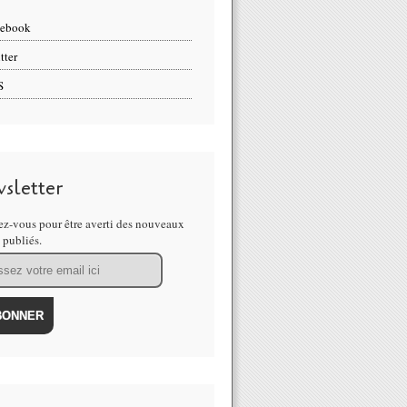
cebook
tter
S
sletter
z-vous pour être averti des nouveaux
s publiés.