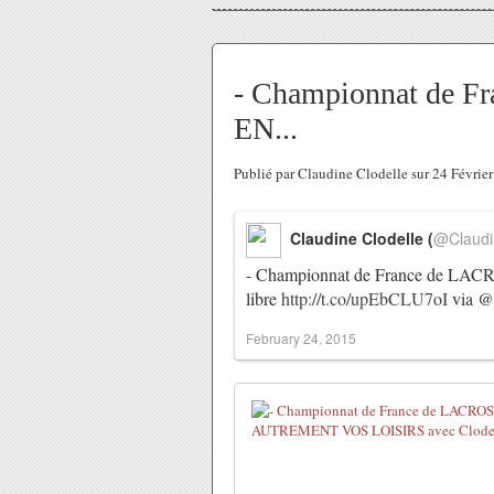
- Championnat de 
EN...
Publié par Claudine Clodelle sur 24 Févrie
Claudine Clodelle (
@Claudi
- Championnat de France de LACR
libre
http://t.co/upEbCLU7oI
via @
February 24, 2015