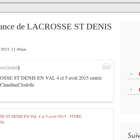
France de LACROSSE ST DENIS
r 2015, 11:40am
neClodell
)
OSSE ST DENIS EN VAL 4 et 5 avril 2015 entrée
ClaudineClodelle
- Championn
P
u
Sui