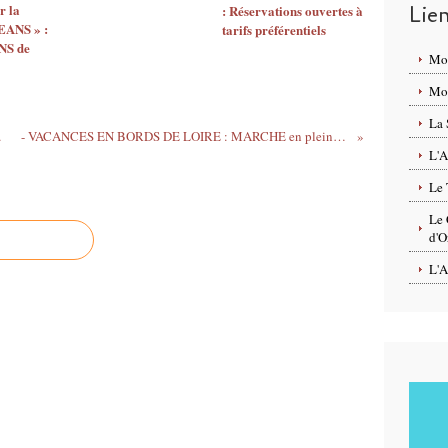
r la
Lie
: Réservations ouvertes à
F
EANS » :
tarifs préférentiels
R
S de
E
Mo
D
Mon
U
I
La 
T
ril 2015
- VACANCES EN BORDS DE LOIRE : MARCHE en pleine conscience d’Orléans à Blois du 5 au 8 mars 2015
,
L'A
#
Le 
L
O
Le 
I
d'O
S
L'A
I
R
S
E
N
R
E
G
I