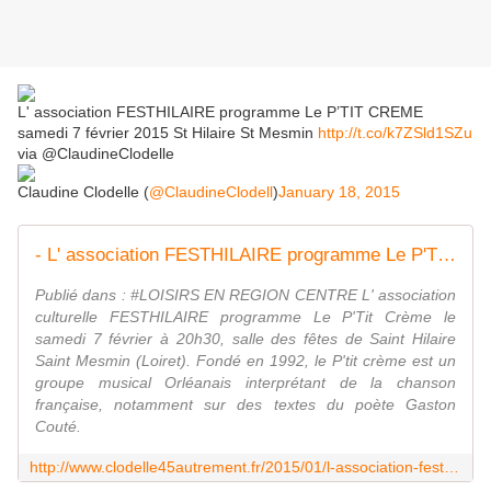
L' association FESTHILAIRE programme Le P’TIT CREME
samedi 7 février 2015 St Hilaire St Mesmin
http://t.co/k7ZSld1SZu
via @ClaudineClodelle
Claudine Clodelle (
@ClaudineClodell
)
January 18, 2015
- L' association FESTHILAIRE programme Le P'TIT CREME samedi 7 février 2015 Saint Hilaire Saint Mesmin - VIVRE AUTREMENT VOS LOISIRS avec Clodelle
Publié dans : #LOISIRS EN REGION CENTRE L' association
culturelle FESTHILAIRE programme Le P'Tit Crème le
samedi 7 février à 20h30, salle des fêtes de Saint Hilaire
Saint Mesmin (Loiret). Fondé en 1992, le P'tit crème est un
groupe musical Orléanais interprétant de la chanson
française, notamment sur des textes du poète Gaston
Couté.
http://www.clodelle45autrement.fr/2015/01/l-association-festhilaire-programme-le-p-tit-creme-samedi-7-fevrier-2015-saint-hilaire-saint-mesmin.html