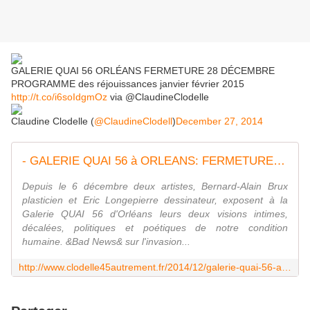
GALERIE QUAI 56 ORLÉANS FERMETURE 28 DÉCEMBRE
PROGRAMME des réjouissances janvier février 2015
http://t.co/i6soIdgmOz
via @ClaudineClodelle
Claudine Clodelle (
@ClaudineClodell
)
December 27, 2014
- GALERIE QUAI 56 à ORLEANS: FERMETURE le 28 DECEMBRE 2014 et PROGRAMME des réjouissances en janvier février 2015 - VIVRE AUTREMENT VOS LOISIRS avec Clodelle
Depuis le 6 décembre deux artistes, Bernard-Alain Brux
plasticien et Eric Longepierre dessinateur, exposent à la
Galerie QUAI 56 d'Orléans leurs deux visions intimes,
décalées, politiques et poétiques de notre condition
humaine. &Bad News& sur l'invasion...
http://www.clodelle45autrement.fr/2014/12/galerie-quai-56-a-orleans-fermeture-le-28-decembre-2014-et-programme-des-rejouissances-en-janvier-fevrier-2015.html