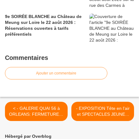
9e SOIRÉE BLANCHE au Château de
Meung sur Loire le 22 août 2026 :
Réservations ouvertes à tarifs
préférentiels
Commentaires
Ajouter un commentaire
< - GALERIE QUAI 56 à
- EXPOSITION Tête en l'air
ORLEANS: FERMETURE le
et SPECTACLES JEUNE...
28 DECEMBRE 2014 et
>
PROGRAMME des
réjouissances en janvier
Hébergé par Overblog
février 2015