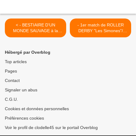
< - BESTIAIRE D'UN
- 1er match de ROLLER
MONDE SAUVAGE à la
DERBY "Les Simones"/
GALERIE DU...
"Hell'R Cheeky Dolls" à
Orléans 11 janvier 2015 >
Hébergé par Overblog
Top articles
Pages
Contact
Signaler un abus
C.G.U.
Cookies et données personnelles
Préférences cookies
Voir le profil de clodelle45 sur le portail Overblog