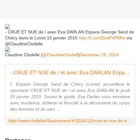
- CRUE ET NUE de / avec Eva DARLAN Espace George Sand de
Chécy dans le Loiret 15 janvier 2015
http://t.co/oDueP4P88w
via
@ClaudineClodelle
Claudine Clodelle (
@ClaudineClodell
)
December 28, 2014
- CRUE ET NUE de / et avec Eva DARLAN Espace George Sand de Chécy 15 janvier 2015 - VIVRE AUTREMENT VOS LOISIRS avec Clodelle
L' Espace George Sand de Chécy (Loiret) accueillera le
spectacle CRUE ET NUE de / et avec Eva DARLAN le jeudi
15 janvier 2015. Suivez le guide, Eva Darlan vous emmène
avec insolence, drôlerie et férocité à la découverte du corps
des femmes et du sien....
http://www.clodelle45autrement.fr/2014/12/crue-et-nue-de-et-avec-eva-darlan-espace-george-sand-de-checy-15-janvier-2015.html