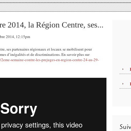
 2014, la Région Centre, ses...
mbre 2014, 12:15pm
e, ses partenaires régionaux et locaux se mobilisent pour
ormes d’inégalités et de discriminations. En savoir plus sur
/2eme-semaine-contre-les-prejuges-en-region-centre-24-au-29-
Sui