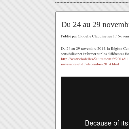
Du 24 au 29 novembre
Publié par Clodelle Claudine sur 17 Nove
Du 24 au 29 novembre 2014, la Région Centr
sensibiliser et informer sur les différentes f
http://www.clodelle45autrement.fr/2014/11
novembre-et-17-decembre-2014.html