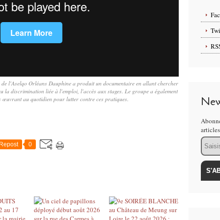
Fa
Twi
RS
de l'Aselqo Orléans Dauphine a produit un documentaire en allant chercher
la discrimination liée à l'emploi, l'accès aux stages. Le groupe a également
New
 œuvrant au quotidien pour lutter contre ces pratiques.
Abonne
article
Email
Repost
0