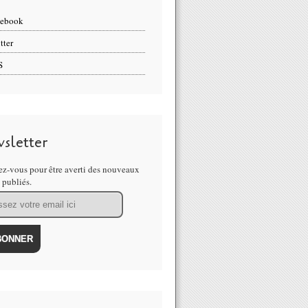
cebook
tter
S
sletter
z-vous pour être averti des nouveaux
s publiés.