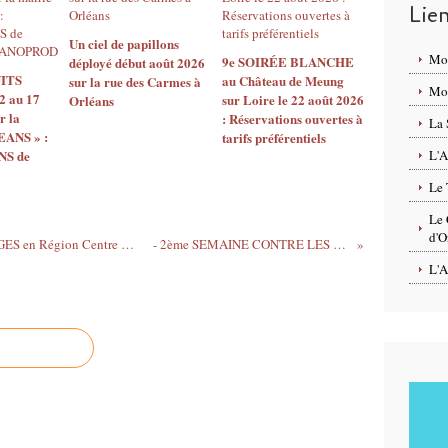
Lie
Un ciel de papillons
Mo
9e SOIRÉE BLANCHE
déployé début août 2026
ITS
au Château de Meung
sur la rue des Carmes à
Mon
2 au 17
sur Loire le 22 août 2026
Orléans
r la
: Réservations ouvertes à
La 
EANS » :
tarifs préférentiels
S de
L'A
Le 
Le 
d'O
- 2ème SEMAINE CONTRE LES PREJUGES en Région Centre 24 au 29 novembre et 17 décembre 2014
- 2ème SEMAINE CONTRE LES PREJUGES en Région...
L'A