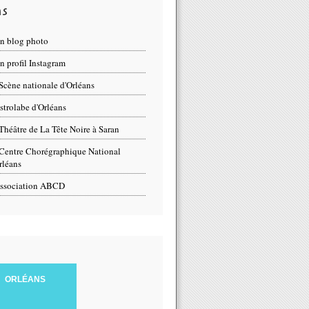
ns
n blog photo
 profil Instagram
Scène nationale d'Orléans
strolabe d'Orléans
Théâtre de La Tête Noire à Saran
Centre Chorégraphique National
rléans
ssociation ABCD