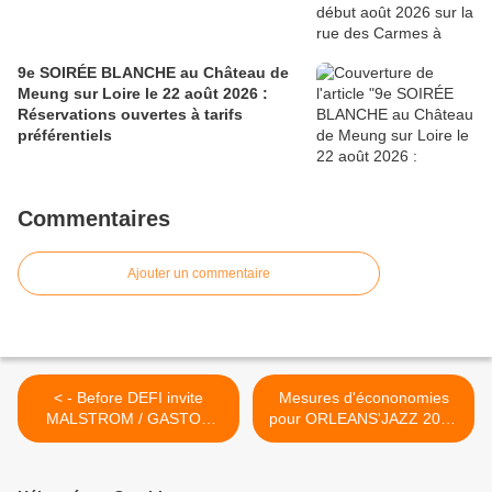
9e SOIRÉE BLANCHE au Château de
Meung sur Loire le 22 août 2026 :
Réservations ouvertes à tarifs
préférentiels
Commentaires
Ajouter un commentaire
< - Before DEFI invite
Mesures d'écononomies
MALSTROM / GASTON
pour ORLEANS'JAZZ 2015
COUTE le 14 novembre au
: SERGE GROUARD
108 à Orléans
déplore la "mauvaise foi"
des médias >