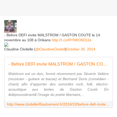
- Before DEFI invite MALSTROM / GASTON COUTE le 14
novembre au 108 à Orléans
http://t.co/RYNKO6D11k
Claudine Clodelle (
@ClaudineClodell
)
October 26, 2014
- Before DEFI invite MALSTROM / GASTON COUTE le 14 novembre au 108 à Orléans - VIVRE AUTREMENT VOS LOISIRS avec Clodelle
Malstrom est un duo, formé récemment par Séverin Valière
(musicien - guitare et basse) et Bertrand Duris (comédien -
chant) afin d'apporter des sonorités rock, folk, électro-
acoustique aux textes de Gaston Couté. En
&dépoussiérant& l'image du poète libertaire,...
http://www.clodelle45autrement.fr/2014/10/before-defi-invite-malstrom-gaston-coute-le-14-novembre-au-108-a-orleans.html