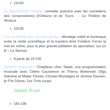
21h30
Le Ravissement d’Adèle
, comédie policière avec les comédiens
des conservatoires d’Orléans et de Tours. - Le Théâtre de
Verdure
22h30
A la recherche des canards perdus,
décalage subtil et burlesque
entre la vérité scientifique et la manière dont Frédéric Ferrer la
met en scène, pour la plus grande jubilation du spectateur, sur un
fil – Le Séchoir
A partir de 22 h30
Cabaret chansons
- Chapiteau chez Tatate, une programmation
musicale avec Céline Caussimon et Thierry Bretonnet, Olga
Sokolow et Mister Février, Christel Montaigne et Jérôme Damien,
le P’tit Crème, Les Trois coups.
Samedi 28 juin
15h-19h