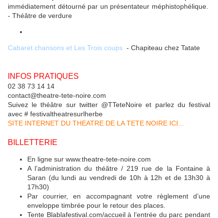
immédiatement détourné par un présentateur méphistophélique.
- Théâtre de verdure
19h30
Cabaret chansons et Les Trois coups
- Chapiteau chez Tatate
INFOS PRATIQUES
02 38 73 14 14
contact@theatre-tete-noire.com
Suivez le théâtre sur twitter @TTeteNoire et parlez du festival
avec # festivaltheatresurlherbe
SITE INTERNET DU THEATRE DE LA TETE NOIRE ICI...
BILLETTERIE
En ligne sur www.theatre-tete-noire.com
A l’administration du théâtre / 219 rue de la Fontaine à
Saran (du lundi au vendredi de 10h à 12h et de 13h30 à
17h30)
Par courrier, en accompagnant votre règlement d’une
enveloppe timbrée pour le retour des places.
Tente Blablafestival.com/accueil à l’entrée du parc pendant