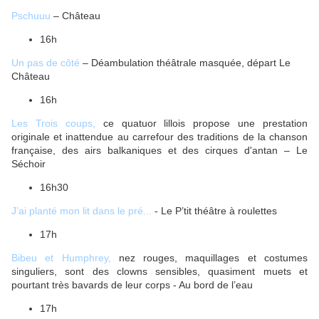
Pschuuu
– Château
16h
Un pas de côté
– Déambulation théâtrale masquée, départ Le
Château
16h
Les Trois coups,
ce quatuor lillois propose une prestation
originale et inattendue au carrefour des traditions de la chanson
française, des airs balkaniques et des cirques d'antan – Le
Séchoir
16h30
J’ai planté mon lit dans le pré...
- Le P’tit théâtre à roulettes
17h
Bibeu et Humphrey,
nez rouges, maquillages et costumes
singuliers, sont des clowns sensibles, quasiment muets et
pourtant très bavards de leur corps - Au bord de l’eau
17h