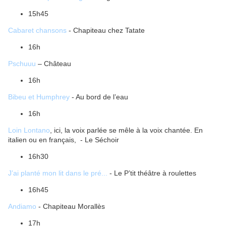
15h45
Cabaret chansons
- Chapiteau chez Tatate
16h
Pschuuu
– Château
16h
Bibeu et Humphrey
- Au bord de l’eau
16h
Loin Lontano
, ici, la voix parlée se mêle à la voix chantée. En
italien ou en français, - Le Séchoir
16h30
J’ai planté mon lit dans le pré...
- Le P’tit théâtre à roulettes
16h45
Andiamo
- Chapiteau Morallès
17h