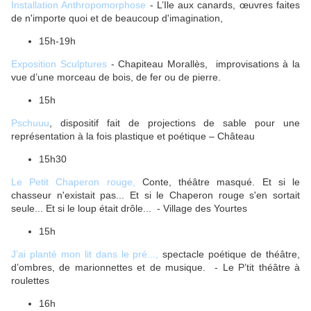
Installation Anthropomorphose
- L’Ile aux canards, œuvres faites
de n'importe quoi et de beaucoup d'imagination,
15h-19h
Exposition Sculptures
- Chapiteau Morallès, improvisations à la
vue d’une morceau de bois, de fer ou de pierre.
15h
Pschuuu
, dispositif fait de projections de sable pour une
représentation à la fois plastique et poétique – Château
15h30
Le Petit Chaperon rouge,
Conte, théâtre masqué. Et si le
chasseur n'existait pas... Et si le Chaperon rouge s'en sortait
seule... Et si le loup était drôle... - Village des Yourtes
15h
J’ai planté mon lit dans le pré...,
spectacle poétique de théâtre,
d’ombres, de marionnettes et de musique. - Le P’tit théâtre à
roulettes
16h