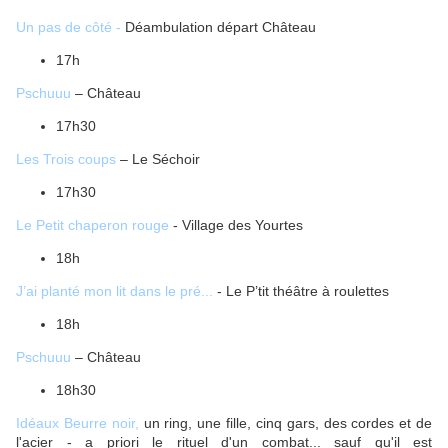
Un pas de côté -
Déambulation départ Château
17h
Pschuuu
– Château
17h30
Les Trois coups
– Le Séchoir
17h30
Le Petit chaperon rouge
- Village des Yourtes
18h
J’ai planté mon lit dans le pré...
- Le P’tit théâtre à roulettes
18h
Pschuuu
– Château
18h30
Idéaux Beurre noir,
un ring, une fille, cinq gars, des cordes et de
l'acier - a priori le rituel d'un combat... sauf qu'il est