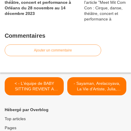
théâtre, concert et performance à
Orléans du 28 novembre au 14
décembre 2023
Commentaires
Ajouter un commentaire
< - L'équipe de BABY
- Sayaman, Arelacoyava,
SITTING REVIENT A
La Vie d'Artiste, Julia,
ORLEANS le 24 juin (tarif
Texvor, Madinn'K, The
exceptionnel 3,50€)
Perkins LAUREATS DU
CONCOURS
Hébergé par Overblog
FRANCOFOLIES 2014 >
Top articles
Pages