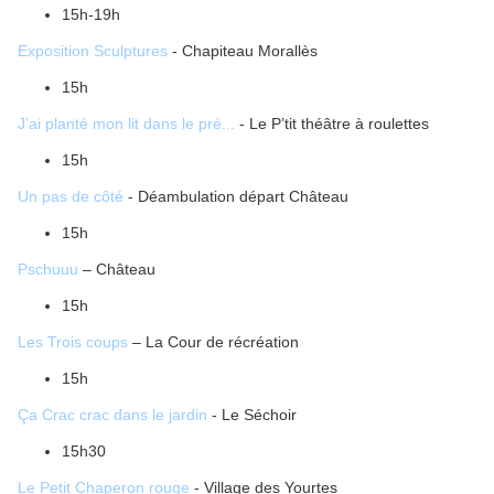
15h-19h
Exposition Sculptures
- Chapiteau Morallès
15h
J’ai planté mon lit dans le pré...
- Le P’tit théâtre à roulettes
15h
Un pas de côté
- Déambulation départ Château
15h
Pschuuu
– Château
15h
Les Trois coups
– La Cour de récréation
15h
Ça Crac crac dans le jardin
- Le Séchoir
15h30
Le Petit Chaperon rouge
- Village des Yourtes