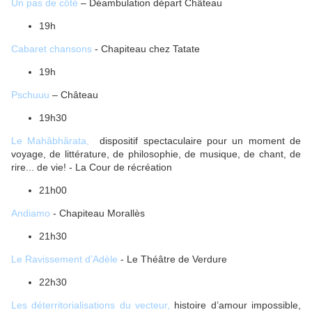
Un pas de côté
– Déambulation départ Château
19h
Cabaret chansons
- Chapiteau chez Tatate
19h
Pschuuu
– Château
19h30
Le Mahâbhârata,
dispositif spectaculaire pour un moment de
voyage, de littérature, de philosophie, de musique, de chant, de
rire... de vie! - La Cour de récréation
21h00
Andiamo
- Chapiteau Morallès
21h30
Le Ravissement d’Adèle
- Le Théâtre de Verdure
22h30
Les déterritorialisations du vecteur,
histoire d’amour impossible,