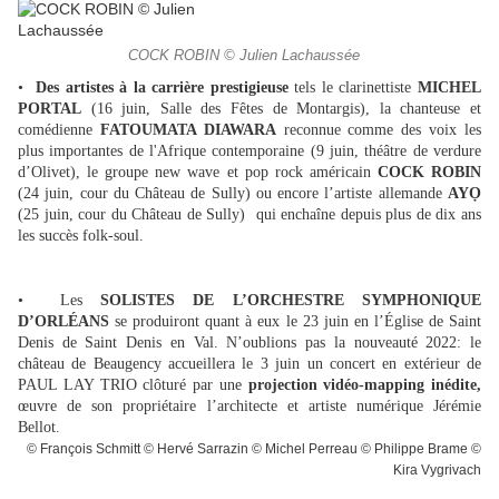
COCK ROBIN © Julien Lachaussée
•
Des artistes à la carrière prestigieuse
tels le clarinettiste
MICHEL
PORTAL
(16 juin, Salle des Fêtes de Montargis), la chanteuse et
comédienne
FATOUMATA DIAWARA
reconnue comme des voix les
plus importantes de l'Afrique contemporaine (9 juin, théâtre de verdure
d’Olivet), le groupe new wave et pop rock américain
COCK ROBIN
(24 juin, cour du Château de Sully) ou encore l’artiste allemande
AYỌ
(25 juin, cour du Château de Sully) qui enchaîne depuis plus de dix ans
les succès folk-soul.
• Les
SOLISTES DE L’ORCHESTRE SYMPHONIQUE
D’ORLÉANS
se produiront quant à eux le 23 juin en l’Église de Saint
Denis de Saint Denis en Val. N’oublions pas la nouveauté 2022: le
château de Beaugency accueillera le 3 juin un concert en extérieur de
PAUL LAY TRIO clôturé par une
projection vidéo-mapping inédite,
œuvre de son propriétaire l’architecte et artiste numérique Jérémie
Bellot.
© François Schmitt © Hervé Sarrazin © Michel Perreau © Philippe Brame ©
Kira Vygrivach