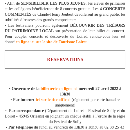
• Afin de
SENSIBILISER LES PLUS JEUNES
, les élèves de primaires
et les collégiens bénéficieront de 8 concerts gratuits. Les 4
CONCERTS
COMMENTÉS
de Claude-Henry Joubert dévoileront au grand public les
subtilités d’œuvres des grands compositeurs.
• Les festivaliers pourront également
DÉCOUVRIR DES TRÉSORS
DU PATRIMOINE LOCAL
sur présentation de leur billet du concert.
Pour coupler concerts et découverte du Loiret, rendez-vous leur est
donné
en ligne ici sur le site de Tourisme Loiret
.
RÉSERVATIONS
•
Ouverture de la
billetterie en ligne ici
mercredi 27 avril 2022 à
13h30
•
Par internet
ici sur le site officiel
(règlement par carte bancaire
uniquement)
•
Par correspondance
(Département du Loiret – Festival de Sully et du
Loiret - 45945 Orléans) en joignant un chèque établi à l’ordre de la régie
du Festival de Sully
•
Par téléphone
du lundi au vendredi de 13h30 à 18h30 au 02 38 25 43