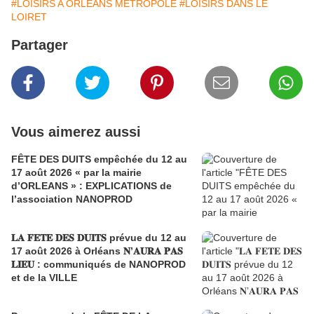
#LOISIRS A ORLEANS METROPOLE
#LOISIRS DANS LE
LOIRET
Partager
Vous aimerez aussi
FÊTE DES DUITS empêchée du 12 au
17 août 2026 « par la mairie
d’ORLEANS » : EXPLICATIONS de
l’association NANOPROD
𝐋𝐀 𝐅𝐄𝐓𝐄 𝐃𝐄𝐒 𝐃𝐔𝐈𝐓𝐒 prévue du 12 au
17 août 2026 à Orléans 𝐍’𝐀𝐔𝐑𝐀 𝐏𝐀𝐒
𝐋𝐈𝐄𝐔 : communiqués de NANOPROD
et de la VILLE