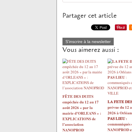
Partager cet article
S'inscrire à la newsletter
Vous aimerez aussi :
FÊTE DES DUITS
𝐋𝐀 𝐅𝐄𝐓𝐄 𝐃𝐄𝐒
empêchée du 12 au 17
prévue du 12 a
août 2026 « par la
2026 à Orléans 
mairie d’ORLEANS » :
𝐏𝐀𝐒 𝐋𝐈𝐄𝐔 :
EXPLICATIONS de
communiqués 
l’association
NANOPROD et 
NANOPROD