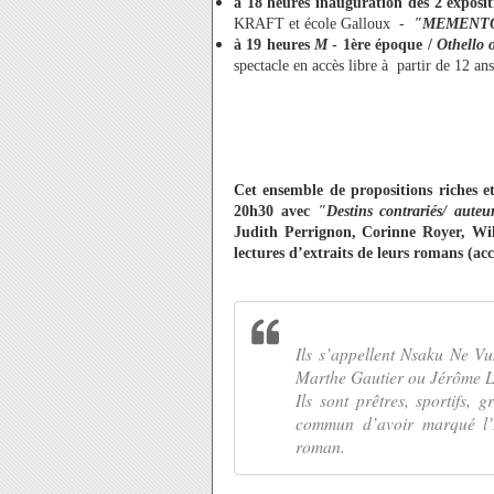
à 18 heures
inauguration des 2 expo
KRAFT et école Galloux -
"MEMENT
à 19 heures
M
- 1ère époque /
Othello 
spectacle en accès libre à partir de 12 ans
Cet ensemble de propositions riches et
20h30 avec
"Destins contrariés/ aute
Judith Perrignon, Corinne Royer, Wi
lectures d’extraits de leurs romans (acc
Ils s’appellent Nsaku Ne V
Marthe Gautier ou Jérôme L
Ils sont prêtres, sportifs, 
commun d’avoir marqué l’H
roman.