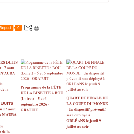
Repost
0
Programme de la FÊTE
DE LA BINETTE à BOU
QUART DE FINALE DE
(Loiret) – 5 et 6
 𝐃𝐔𝐈𝐓𝐒
LA COUPE DU MONDE
septembre 2026 -
u 17 août
: Un dispositif préventif
GRATUIT
𝐍’𝐀𝐔𝐑𝐀
sera déployé à
ORLÉANS le jeudi 9
de
juillet au soir
de la