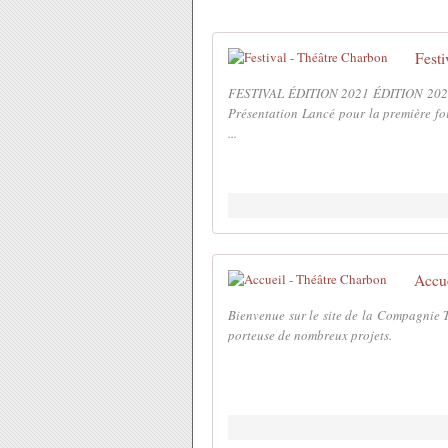
Festi
FESTIVAL ÉDITION 2021 ÉDITION 202
Présentation Lancé pour la première fo
...
Accue
Bienvenue sur le site de la Compagnie 
porteuse de nombreux projets.