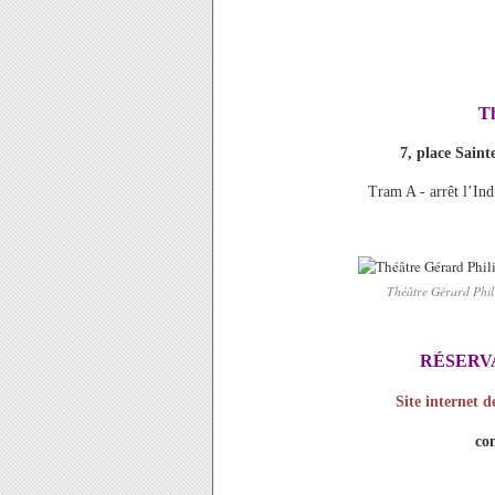
Th
7, place Saint
Tram A - arrêt l’Ind
Théâtre Gérard Phili
RÉSERV
Site internet 
co