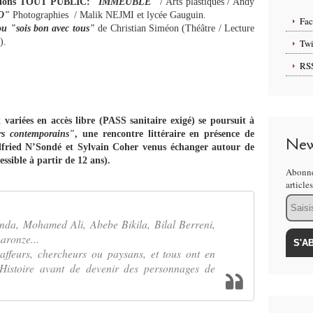
sitions TOUT PUBLIC:
"
IMMEUBLE"
/ Arts plastiques / Andy
.
O"
Photographies / Malik NEJMI et lycée Gauguin
Fa
ou "sois bon avec tous"
de Christian Siméon (Théâtre / Lecture
).
Twi
RS
 variées en accès libre (PASS sanitaire exigé) se poursuit à
urs contemporains"
,
une rencontre littéraire en présence de
New
lfried N’Sondé et Sylvain Coher venus échanger autour de
essible à partir de 12 ans).
Abonne
article
Email
unda, Mohamed Ali, Abebe Bikila, Bilal Berreni,
aronze...
graffeurs, chercheurs ou paysans, et tous ont en
istoire avant de devenir des personnages de