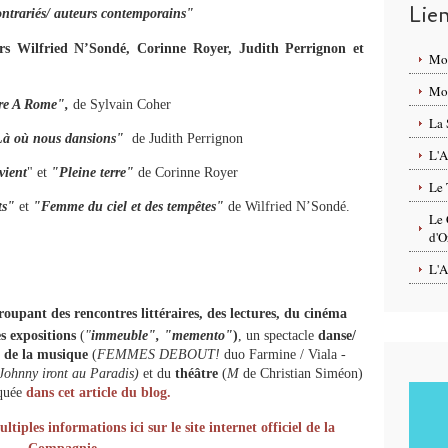
Lie
ontrariés/ auteurs contemporains"
urs Wilfried N’Sondé, Corinne Royer, Judith Perrignon et
Mo
Mon
re A Rome",
de Sylvain Coher
La 
Là où nous dansions"
de Judith Perrignon
L'A
vient
" et
"Pleine terre"
de Corinne Royer
Le 
ts"
et
"Femme du ciel et des tempêtes"
de Wilfried N’Sondé.
Le 
d'O
L'A
pant des rencontres littéraires, des lectures, du cinéma
s expositions
(
"
immeuble", "memento"
)
, un spectacle
danse/
) de la musique
(
FEMMES DEBOUT!
duo Farmine / Viala -
 Johnny iront au Paradis)
et du
théâtre
(
M
de Christian Siméon)
oquée
dans cet article du blog.
iples informations ici sur le site internet officiel de la