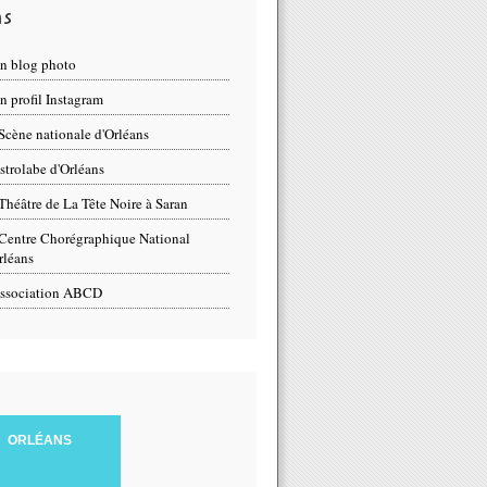
ns
n blog photo
 profil Instagram
Scène nationale d'Orléans
strolabe d'Orléans
Théâtre de La Tête Noire à Saran
Centre Chorégraphique National
rléans
ssociation ABCD