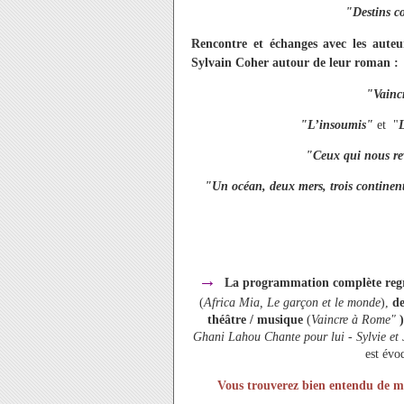
"Destins c
Rencontre et échanges avec les aute
Sylvain Coher autour de leur roman :
"Vainc
"L’insoumis"
et "
"Ceux qui nous re
"Un océan, deux mers, trois continen
→
La programmation complète regrou
(
Africa Mia, Le garçon et le monde
),
de
théâtre / musique
(
Vaincre à Rome"
Ghani Lahou Chante pour lui
-
Sylvie et
est év
Vous trouverez bien entendu de mult