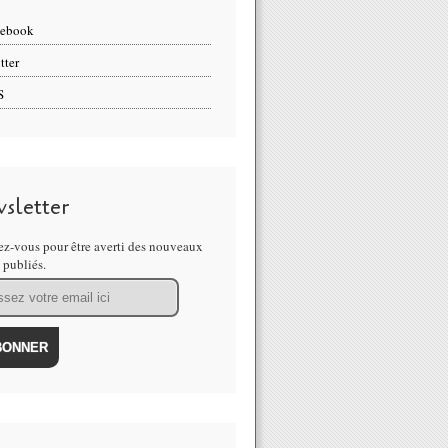
cebook
tter
S
sletter
z-vous pour être averti des nouveaux
s publiés.