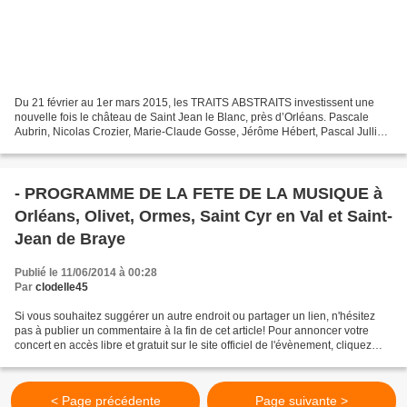
Du 21 février au 1er mars 2015, les TRAITS ABSTRAITS investissent une
nouvelle fois le château de Saint Jean le Blanc, près d’Orléans. Pascale
Aubrin, Nicolas Crozier, Marie-Claude Gosse, Jérôme Hébert, Pascal Jullien,
Jean-Pierre Lecorre, François Lenhard,...
- PROGRAMME DE LA FETE DE LA MUSIQUE à
Orléans, Olivet, Ormes, Saint Cyr en Val et Saint-
Jean de Braye
Publié le 11/06/2014 à 00:28
Par
clodelle45
Si vous souhaitez suggérer un autre endroit ou partager un lien, n'hésitez
pas à publier un commentaire à la fin de cet article! Pour annoncer votre
concert en accès libre et gratuit sur le site officiel de l'évènement, cliquez
ici... La Fête de la Musique...
< Page précédente
Page suivante >