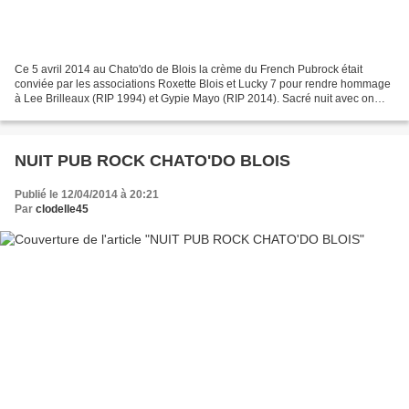
Ce 5 avril 2014 au Chato'do de Blois la crème du French Pubrock était
conviée par les associations Roxette Blois et Lucky 7 pour rendre hommage
à Lee Brilleaux (RIP 1994) et Gypie Mayo (RIP 2014). Sacré nuit avec on
stage successivement Oil City band,...
NUIT PUB ROCK CHATO'DO BLOIS
Publié le 12/04/2014 à 20:21
Par
clodelle45