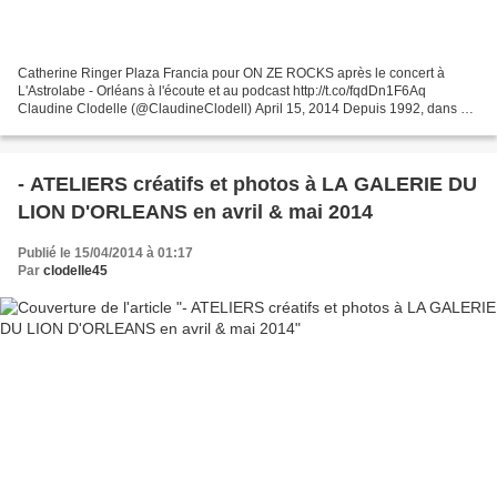
Catherine Ringer Plaza Francia pour ON ZE ROCKS après le concert à
L'Astrolabe - Orléans à l'écoute et au podcast http://t.co/fqdDn1F6Aq
Claudine Clodelle (@ClaudineClodell) April 15, 2014 Depuis 1992, dans On
ze rocks, il y a bien sûr du rock " tout...
- ATELIERS créatifs et photos à LA GALERIE DU
LION D'ORLEANS en avril & mai 2014
Publié le 15/04/2014 à 01:17
Par
clodelle45