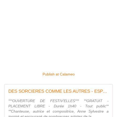
Publish at Calameo
DES SORCIERES COMME LES AUTRES - ESPACE GEORGE SAND - Billetterie officielle
***OUVERTURE DE FESTIV'ELLES*** **GRATUIT -
PLACEMENT LIBRE - Durée 1h40 - Tout public**
**Chanteuse, autrice et compositrice, Anne Sylvestre a
inspiré et encouragé de nombreuses artistes de la ...