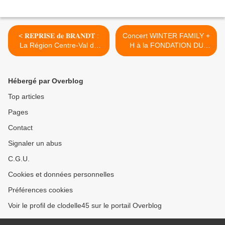
< 𝐑𝐄𝐏𝐑𝐈𝐒𝐄 𝐝𝐞 𝐁𝐑𝐀𝐍𝐃𝐓 :
Concert WINTER FAMILY +
La Région Centre-Val de
H à la FONDATION DU
Loire et Orléans Métropole
DOUTE de Blois le 30 avril
soutiennent l’offre du
2026 – Gratuit sur
𝗴𝗿𝗼𝘂𝗽𝗲 𝗚𝗟𝗔𝗗𝗜𝗨𝗦
réservation >
Hébergé par Overblog
Top articles
Pages
Contact
Signaler un abus
C.G.U.
Cookies et données personnelles
Préférences cookies
Voir le profil de clodelle45 sur le portail Overblog