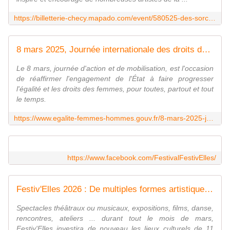
https://billetterie-checy.mapado.com/event/580525-des-sorcieres-comme-les-autres
8 mars 2025, Journée internationale des droits des femmes | Égalité-femmes-hommes
Le 8 mars, journée d'action et de mobilisation, est l'occasion
de réaffirmer l'engagement de l'État à faire progresser
l'égalité et les droits des femmes, pour toutes, partout et tout
le temps.
https://www.egalite-femmes-hommes.gouv.fr/8-mars-2025-journee-internationale-des-droits-des-femmes
https://www.facebook.com/FestivalFestivElles/
Festiv'Elles 2026 : De multiples formes artistiques au programme dans les lieux culturels de 11 communes de la métropole orléanaise - VIVRE AUTREMENT VOS LOISIRS avec Clodelle
Spectacles théâtraux ou musicaux, expositions, films, danse,
rencontres, ateliers ... durant tout le mois de mars,
Festiv'Elles investira de nouveau les lieux culturels de 11