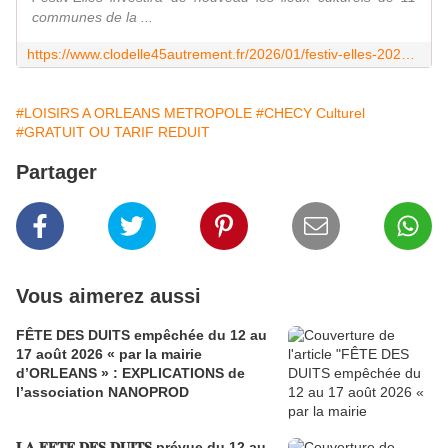
communes de la ...
https://www.clodelle45autrement.fr/2026/01/festiv-elles-2026-de-multiples-formes-artistiques-au-programme-dans-les-lieux-culturels-de-11-communes-de-la-metropole-orleanaise.html
#LOISIRS A ORLEANS METROPOLE
#CHECY Culturel
#GRATUIT OU TARIF REDUIT
Partager
Vous aimerez aussi
FÊTE DES DUITS empêchée du 12 au
17 août 2026 « par la mairie
d’ORLEANS » : EXPLICATIONS de
l’association NANOPROD
𝐋𝐀 𝐅𝐄𝐓𝐄 𝐃𝐄𝐒 𝐃𝐔𝐈𝐓𝐒 prévue du 12 au