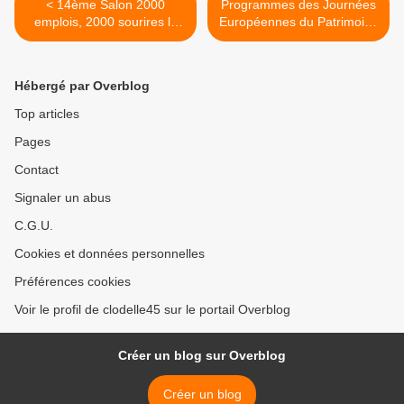
< 14ème Salon 2000
Programmes des Journées
emplois, 2000 sourires le
Européennes du Patrimoine
18 septembre 2025 à
2025 et de la Grande
Fleury-les-Aubrais
Remontée à Beaugency >
Hébergé par Overblog
Top articles
Pages
Contact
Signaler un abus
C.G.U.
Cookies et données personnelles
Préférences cookies
Voir le profil de clodelle45 sur le portail Overblog
Créer un blog sur Overblog
Créer un blog