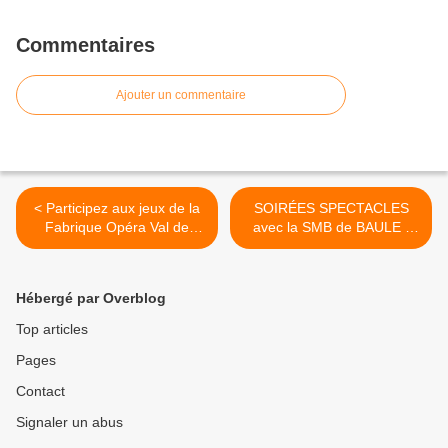
Commentaires
Ajouter un commentaire
< Participez aux jeux de la
SOIRÉES SPECTACLES
Fabrique Opéra Val de
avec la SMB de BAULE :
Loire – Premier rendez-
Musique - variétés - sketchs
vous 20 janvier à La
les 27, 28 janvier, 2 et 3
Chapelle-Saint-Mesmin
février 2024 >
Hébergé par Overblog
Top articles
Pages
Contact
Signaler un abus