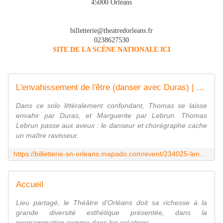
45000 Orléans
billetterie@theatredorleans.fr
0238627530
SITE DE LA SCÈNE NATIONALE ICI
L'envahissement de l'être (danser avec Duras) | Thomas Lebrun - Théâtre d'Orléans
Dans ce solo littéralement confondant, Thomas se laisse
envahir par Duras, et Marguerite par Lebrun. Thomas
Lebrun passe aux aveux : le danseur et chorégraphe cache
un maître ravisseur.
https://billetterie-sn-orleans.mapado.com/event/234025-lenvahissement-de-letre-danser-avec-duras-thomas-lebrun
Accueil
Lieu partagé, le Théâtre d'Orléans doit sa richesse à la
grande diversité esthétique présentée, dans la
programmation comme dans les créations.