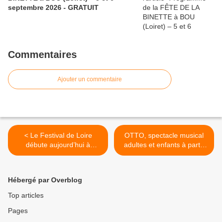
septembre 2026 - GRATUIT
Commentaires
Ajouter un commentaire
< Le Festival de Loire
OTTO, spectacle musical
débute aujourd’hui à
adultes et enfants à partir
Orléans : programme des 8
du CM1 - Salle des Fêtes
conférences gratuites
de ST HILAIRE - 1er
données Quai du Roi
octobre 2023 >
Hébergé par Overblog
Top articles
Pages