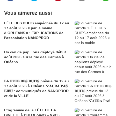
Vous aimerez aussi
FÊTE DES DUITS empêchée du 12 au
17 août 2026 « par la mairie
d’ORLEANS » : EXPLICATIONS de
l’association NANOPROD
Un ciel de papillons déployé début
août 2026 sur la rue des Carmes à
Orléans
𝐋𝐀 𝐅𝐄𝐓𝐄 𝐃𝐄𝐒 𝐃𝐔𝐈𝐓𝐒 prévue du 12 au
17 août 2026 à Orléans 𝐍’𝐀𝐔𝐑𝐀 𝐏𝐀𝐒
𝐋𝐈𝐄𝐔 : communiqués de NANOPROD
et de la VILLE
Programme de la FÊTE DE LA
BINETTE à BOU (Loiret) – 5 et 6