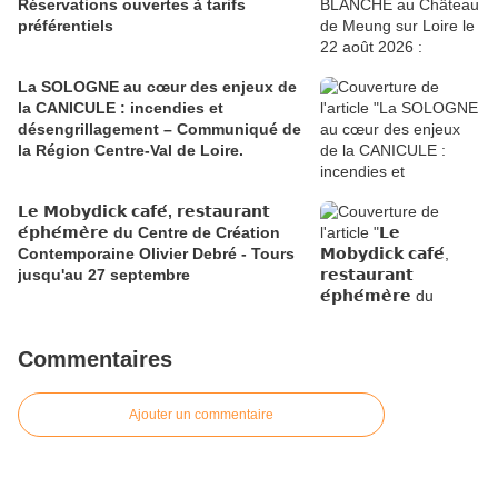
Réservations ouvertes à tarifs
préférentiels
La SOLOGNE au cœur des enjeux de
la CANICULE : incendies et
désengrillagement – Communiqué de
la Région Centre-Val de Loire.
𝗟𝗲 𝗠𝗼𝗯𝘆𝗱𝗶𝗰𝗸 𝗰𝗮𝗳𝗲́, 𝗿𝗲𝘀𝘁𝗮𝘂𝗿𝗮𝗻𝘁
𝗲́𝗽𝗵𝗲́𝗺𝗲̀𝗿𝗲 du Centre de Création
Contemporaine Olivier Debré - Tours
jusqu'au 27 septembre
Commentaires
Ajouter un commentaire