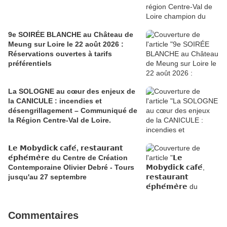
9e SOIRÉE BLANCHE au Château de
Meung sur Loire le 22 août 2026 :
Réservations ouvertes à tarifs
préférentiels
La SOLOGNE au cœur des enjeux de
la CANICULE : incendies et
désengrillagement – Communiqué de
la Région Centre-Val de Loire.
𝗟𝗲 𝗠𝗼𝗯𝘆𝗱𝗶𝗰𝗸 𝗰𝗮𝗳𝗲́, 𝗿𝗲𝘀𝘁𝗮𝘂𝗿𝗮𝗻𝘁
𝗲́𝗽𝗵𝗲́𝗺𝗲̀𝗿𝗲 du Centre de Création
Contemporaine Olivier Debré - Tours
jusqu'au 27 septembre
Commentaires